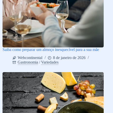
Saiba como preparar um almoço inesquecível para a sua mãe
Webcontinental
8 de janeiro de 2026
Gastronomia
/
Variedades