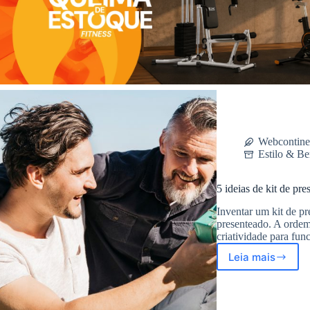
Webcontine
Estilo & Be
5 ideias de kit de pre
Inventar um kit de pr
presenteado. A ordem 
criatividade para fun
Leia mais
5
ideias
de
kit