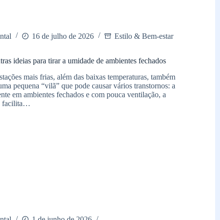
ntal
16 de julho de 2026
Estilo & Bem-estar
ras ideias para tirar a umidade de ambientes fechados
tações mais frias, além das baixas temperaturas, também
uma pequena “vilã” que pode causar vários transtornos: a
nte em ambientes fechados e com pouca ventilação, a
 facilita…
icador
ntal
1 de junho de 2026