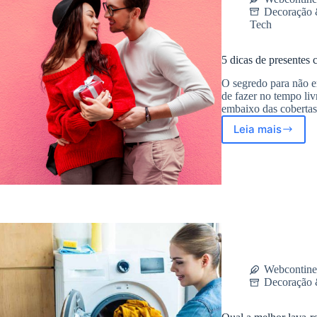
Decoração 
Tech
5 dicas de presentes
O segredo para não er
de fazer no tempo liv
embaixo das cobertas
Leia mais
5
dicas
de
presentes
criativos
para
Namorado
e
Namorada
Webcontine
Decoração 