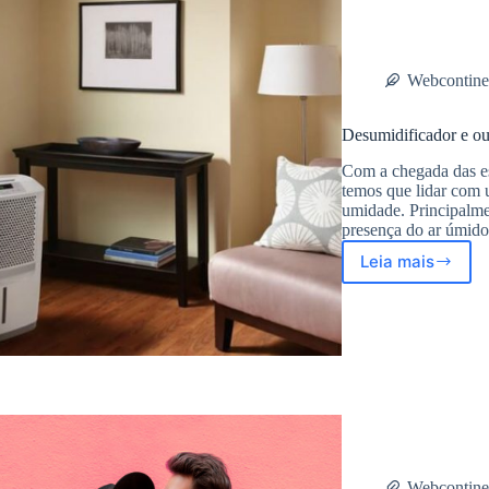
presente
neste
Dia
dos
Webcontine
Pais!
Desumidificador e out
Com a chegada das es
temos que lidar com 
umidade. Principalme
presença do ar úmido
Leia mais
Desumidif
e
outras
ideias
para
tirar
a
umidade
de
ambientes
fechados
Webcontine