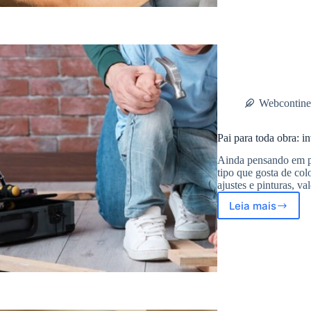
de
presentes
criativos
e
úteis
para
o
Dia
Webcontine
dos
Pais
Pai para toda obra: i
Ainda pensando em pr
tipo que gosta de co
ajustes e pinturas, v
Leia mais
Pai
para
toda
obra:
invista
em
ferrament
de