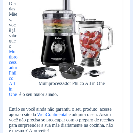
Dia
das
Mãe
s,
voc
ê já
sabe
que
o
Mul
tipro
cess
ador
Phil
co
Multiprocessador Philco All in One
All
in
One
é o seu maior aliado.
Então se você ainda não garantiu o seu produto, acesse
agora o site da
WebContinental
e adquira o seu. Assim
você não precisa se preocupar com o preparo de receitas
para surpreender a sua mãe diariamente na cozinha, não
é mesmo? Aproveite!