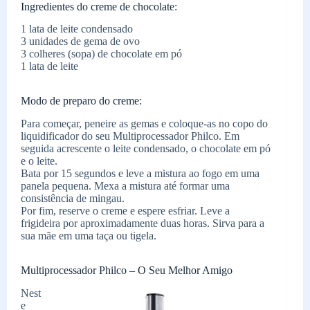
Ingredientes do creme de chocolate:
1 lata de leite condensado
3 unidades de gema de ovo
3 colheres (sopa) de chocolate em pó
1 lata de leite
Modo de preparo do creme:
Para começar, peneire as gemas e coloque-as no copo do
liquidificador do seu Multiprocessador Philco. Em
seguida acrescente o leite condensado, o chocolate em pó
e o leite.
Bata por 15 segundos e leve a mistura ao fogo em uma
panela pequena. Mexa a mistura até formar uma
consistência de mingau.
Por fim, reserve o creme e espere esfriar. Leve a
frigideira por aproximadamente duas horas. Sirva para a
sua mãe em uma taça ou tigela.
Multiprocessador Philco – O Seu Melhor Amigo
Nest
e