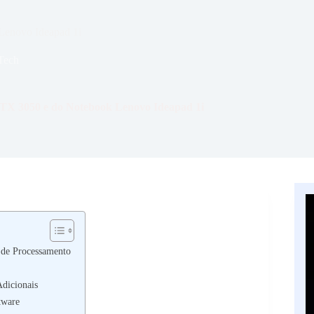
Lenovo Ideapad 1i
Tech
TX 3050 e do Notebook Lenovo Ideapad 1i
de Processamento
Adicionais
tware