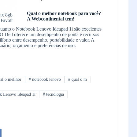
Qual o melhor notebook para você?
hx 8gb
A Webcontinental tem!
Bivolt
anto o Notebook Lenovo Ideapad 1i são excelentes
 O Dell oferece um desempenho de ponta e recursos
íbrio entre desempenho, portabilidade e valor. A
suário, orçamento e preferências de uso.
al o mellhor
#
notebook lenovo
#
qual o m
k Lenovo Ideapad 1i
#
tecnologia