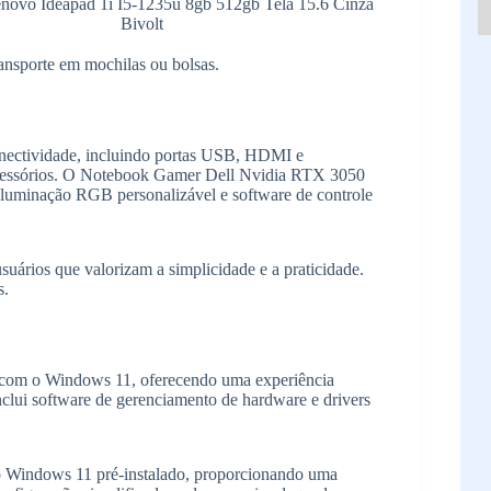
novo Ideapad 1i I5-1235u 8gb 512gb Tela 15.6 Cinza
Bivolt
transporte em mochilas ou bolsas.
nectividade, incluindo portas USB, HDMI e
 e acessórios. O Notebook Gamer Dell Nvidia RTX 3050
iluminação RGB personalizável e software de controle
ários que valorizam a simplicidade e a praticidade.
s.
com o Windows 11, oferecendo uma experiência
nclui software de gerenciamento de hardware e drivers
 Windows 11 pré-instalado, proporcionando uma