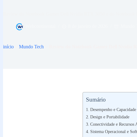
Review do Notebook Gamer Dell Nvidia RTX 3050 e do Notebook 
Webcontinental
8 de janeiro de 2026
Mundo 
início
>
Mundo Tech
>
Review do Notebook Gamer Dell Nvidia R
Sumário
Desempenho e Capacidade 
Design e Portabilidade
Conectividade e Recursos 
Sistema Operacional e Sof