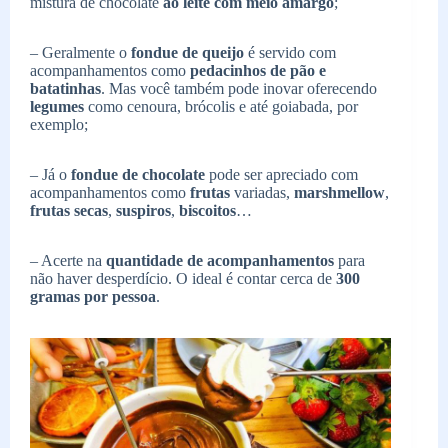
mistura de chocolate
ao leite com meio amargo
;
– Geralmente o
fondue de queijo
é servido com
acompanhamentos como
pedacinhos de pão e
batatinhas
. Mas você também pode inovar oferecendo
legumes
como cenoura, brócolis e até goiabada, por
exemplo;
– Já o
fondue de chocolate
pode ser apreciado com
acompanhamentos como
frutas
variadas,
marshmellow
,
frutas secas
,
suspiros
,
biscoitos
…
– Acerte na
quantidade de acompanhamentos
para
não haver desperdício. O ideal é contar cerca de
300
gramas por pessoa
.