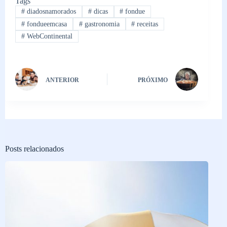
Tags
#
diadosnamorados
#
dicas
#
fondue
#
fondueemcasa
#
gastronomia
#
receitas
#
WebContinental
ANTERIOR
PRÓXIMO
Posts relacionados