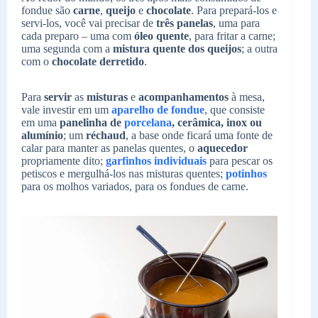
fondue são
carne
,
queijo
e
chocolate
. Para prepará-los e
servi-los, você vai precisar de
três panelas
, uma para
cada preparo – uma com
óleo quente
, para fritar a carne;
uma segunda com a
mistura quente dos queijos
; a outra
com o
chocolate derretido
.
Para
servir
as
misturas
e
acompanhamentos
à mesa,
vale investir em um
aparelho de fondue
, que consiste
em uma
panelinha de
porcelana
, cerâmica, inox ou
alumínio
; um
réchaud
, a base onde ficará uma fonte de
calar para manter as panelas quentes, o
aquecedor
propriamente dito;
garfinhos individuais
para pescar os
petiscos e mergulhá-los nas misturas quentes;
potinhos
para os molhos variados, para os fondues de carne.