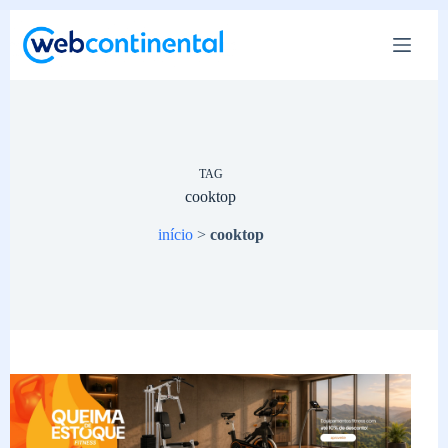
Pular
para
o
conteúdo
TAG
cooktop
início
>
cooktop