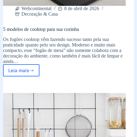
Webcontinental
8 de abril de 2026
Decoração & Casa
5 modelos de cooktop para sua cozinha
Os fogões cooktop vêm fazendo sucesso tanto pela sua
praticidade quanto pelo seu design. Moderno e muito mais
compacto, esse “fogão de mesa” não somente colabora com a
decoração do ambiente, como também é mais fácil de limpar e
ainda…
Leia mais
5
modelos
de
cooktop
para
sua
cozinha