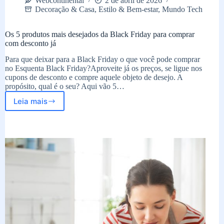
Webcontinental
2 de abril de 2026
Decoração & Casa
,
Estilo & Bem-estar
,
Mundo Tech
Os 5 produtos mais desejados da Black Friday para comprar
com desconto já
Para que deixar para a Black Friday o que você pode comprar
no Esquenta Black Friday?Aproveite já os preços, se ligue nos
cupons de desconto e compre aquele objeto de desejo. A
propósito, qual é o seu? Aqui vão 5…
Leia mais
Os
5
produtos
mais
desejados
da
Black
Friday
para
comprar
com
desconto
já