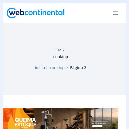
Pular
para
o
conteúdo
TAG
cooktop
início
>
cooktop
>
Página 2