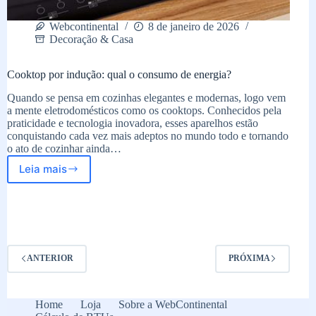
Webcontinental
8 de janeiro de 2026
Decoração & Casa
Cooktop por indução: qual o consumo de energia?
Quando se pensa em cozinhas elegantes e modernas, logo vem
a mente eletrodomésticos como os cooktops. Conhecidos pela
praticidade e tecnologia inovadora, esses aparelhos estão
conquistando cada vez mais adeptos no mundo todo e tornando
o ato de cozinhar ainda…
Leia mais
Cooktop
por
indução:
qual
o
consumo
de
ANTERIOR
PRÓXIMA
energia?
Home
Loja
Sobre a WebContinental