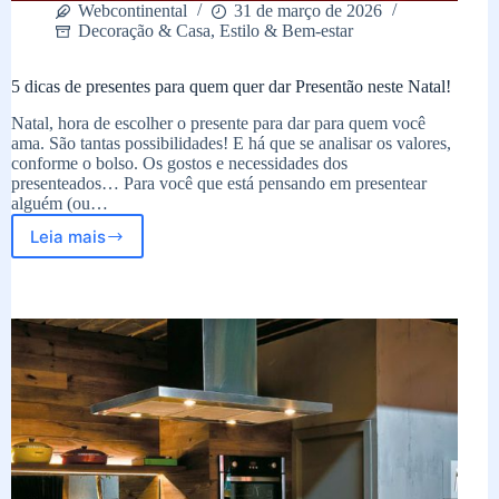
Webcontinental
31 de março de 2026
Decoração & Casa
,
Estilo & Bem-estar
5 dicas de presentes para quem quer dar Presentão neste Natal!
Natal, hora de escolher o presente para dar para quem você
ama. São tantas possibilidades! E há que se analisar os valores,
conforme o bolso. Os gostos e necessidades dos
presenteados… Para você que está pensando em presentear
alguém (ou…
Leia mais
5
dicas
de
presentes
para
quem
quer
dar
Presentão
neste
Natal!