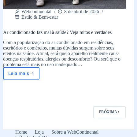
Webcontinental
8 de abril de 2026
Estilo & Bem-estar
Ar condicionado faz mal à saúde? Veja mitos e verdades
Com a popularização do ar-condicionado em residências,
escritórios e comércios, muitas dúvidas surgem sobre seus
efeitos na saúde. Afinal, será que o aparelho realmente causa
doenças respiratórias, alergias ou desconforto? Ou será que o
problema está mais no uso inadequado…
Leia mais
Ar
condicionado
faz
mal
à
saúde?
Veja
PRÓXIMA
mitos
e
verdades
Home
Loja
Sobre a WebContinental