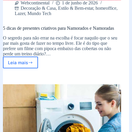
Webcontinental
1 de junho de 2026
Decoração & Casa
,
Estilo & Bem-estar
,
homeoffice
,
Lazer
,
Mundo Tech
5 dicas de presentes criativos para Namorados e Namoradas
O segredo para não errar na escolha é focar naquilo que o seu
par mais gosta de fazer no tempo livre. Ele é do tipo que
prefere um filme com pipoca embaixo das cobertas ou não
perde um treino diário?…
Leia mais
5
dicas
de
presentes
criativos
para
Namorados
e
Namoradas