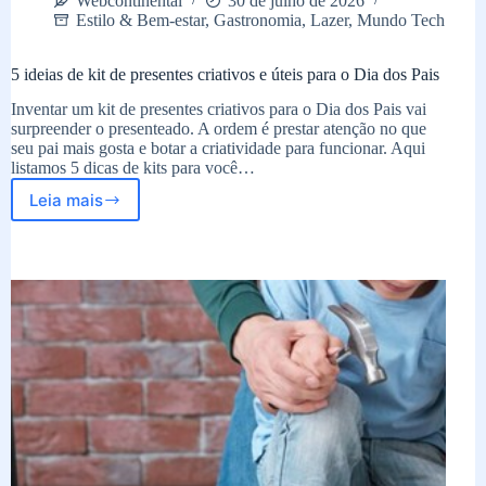
Webcontinental
30 de julho de 2026
Estilo & Bem-estar
,
Gastronomia
,
Lazer
,
Mundo Tech
5 ideias de kit de presentes criativos e úteis para o Dia dos Pais
Inventar um kit de presentes criativos para o Dia dos Pais vai
surpreender o presenteado. A ordem é prestar atenção no que
seu pai mais gosta e botar a criatividade para funcionar. Aqui
listamos 5 dicas de kits para você…
Leia mais
5
ideias
de
kit
de
presentes
criativos
e
úteis
para
o
Dia
dos
Pais