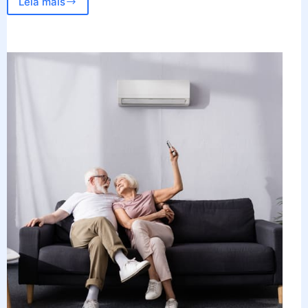
Leia mais
Qual
a
melhor
lava-
roupa
para
apartamento?