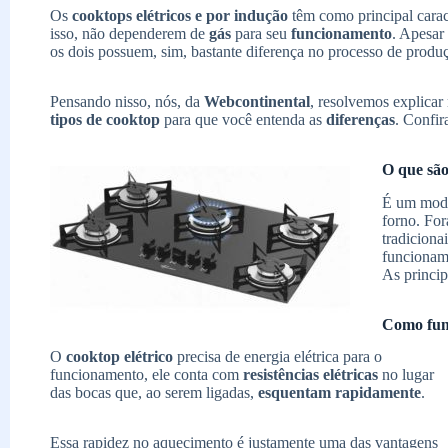
Os
cooktops elétricos e por indução
têm como principal caract
isso, não dependerem de
gás
para seu
funcionamento
. Apesar
os dois possuem, sim, bastante diferença no processo de produ
Pensando nisso, nós, da
Webcontinental
, resolvemos explica
tipos de cooktop
para que você entenda as
diferenças
. Confir
O que são
É um mode
forno. For
tradiciona
funcionam
As princip
Como fun
O
cooktop elétrico
precisa de energia elétrica para o
funcionamento, ele conta com
resistências elétricas
no lugar
das bocas que, ao serem ligadas,
esquentam rapidamente
.
Essa rapidez no aquecimento é justamente uma das vantagens