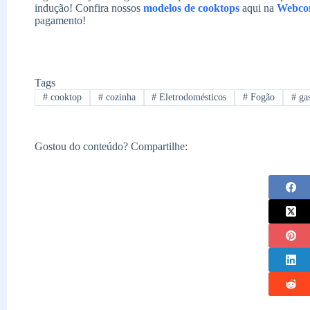
indução! Confira nossos
modelos de cooktops
aqui na
Webcon
pagamento!
Tags
#
cooktop
#
cozinha
#
Eletrodomésticos
#
Fogão
#
gas
Gostou do conteúdo? Compartilhe: