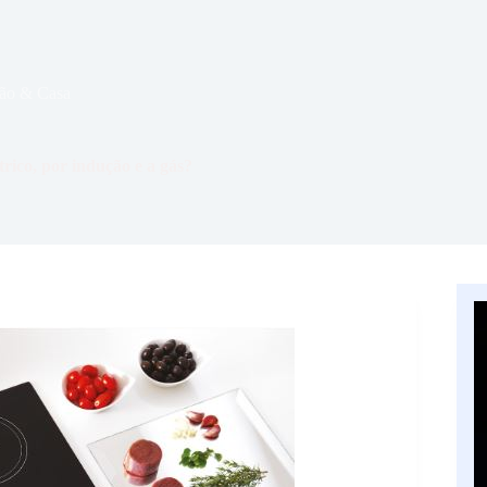
ão & Casa
trico, por indução e a gás?