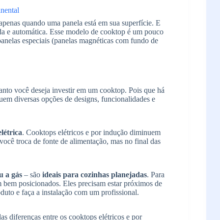
 apenas quando uma panela está em sua superfície. E
pida e automática. Esse modelo de cooktop é um pouco
 panelas especiais (panelas magnéticas com fundo de
uanto você deseja investir em um cooktop. Pois que há
uem diversas opções de designs, funcionalidades e
létrica
. Cooktops elétricos e por indução diminuem
ocê troca de fonte de alimentação, mas no final das
u a gás
– são
ideais para cozinhas planejadas
. Para
am bem posicionados. Eles precisam estar próximos de
oduto e faça a instalação com um profissional.
as diferenças entre os cooktops elétricos e por