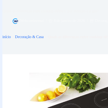
Quais as diferenças entre cooktop elétrico, por indução e a gás?
Webcontinental
8 de janeiro de 2026
Decoraç
início
>
Decoração & Casa
>
Quais as diferenças entre cooktop elé