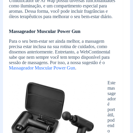
Umidificador de Ar Wap possui diversas funcionalidades
como iluminação, e um compartimento especial para
aromas. Dessa forma, você pode incluir fragrâncias e
óleos terapêuticos para melhorar o seu bem-estar diário.
Massageador Muscular Power Gun
Para o seu bem-estar ser ainda melhor, a massagem
precisa estar inclusa na sua rotina de cuidados, como
dissemos anteriormente. Entretanto, a WebContinental
sabe que nem sempre você tem tempo disponível para
sessão de massagens. Por isso, a nossa sugestão é o
Massageador Muscular Power Gun
.
Este
mas
sage
ador
é
port
átil,
pod
end
o