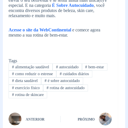
elevar o seu bem-estar e se sentir ainda mais única(o) e
especial. E na categoria
É Sobre Autocuidado
, você
encontra diversos produtos de beleza, skin care,
relaxamento e muito mais.
Acesse o site da WebContinental
e comece agora
mesmo a sua rotina de bem-estar.
Tags
#
alimentação saudável
#
autocuidado
#
bem-estar
#
como reduzir o estresse
#
cuidados diários
#
dieta saudável
#
é sobre autocuidado
#
exercício físico
#
rotina de autocuidado
#
rotina de skincare
ANTERIOR
PRÓXIMO