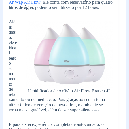
Ar Wap Air Flow
. Ele conta com reservatório para quatro
litros de água, podendo ser utilizado por 12 horas.
Alé
m
diss
o,
ele é
idea
l
para
o
seu
mo
men
to
de
Umidificador de Ar Wap Air Flow Branco 4L
rela
xamento ou de meditação. Pois graças ao seu sistema
ultrassônico de geração de névoa fria, o ambiente se
torna mais agradável, além de ser super silencioso.
E para a sua experiência completa de autocuidado, o