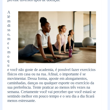
A
lé
m
di
ss
o,
m
e
s
m
o
q
u
e você não goste de academia, é possível fazer exercícios
físicos em casa ou na rua. Afinal, o importante é se
movimentar. Dessa forma, aposte em alongamentos,
caminhadas, danças ou qualquer esporte ou exercício da
sua preferência. Tente praticar ao menos três vezes na
semana. Certamente você vai perceber que você estará se
sentindo melhor em pouco tempo e o seu dia a dia ficará
menos estressante.