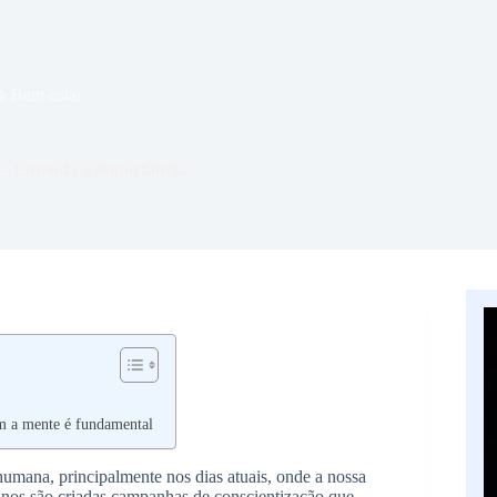
 & Bem-estar
l – Entenda a importância
 a mente é fundamental
 humana, principalmente nos dias atuais, onde a nossa
s anos são criadas campanhas de conscientização que