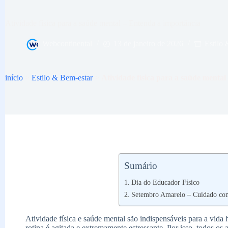
Atividade física para a saúde mental – Entenda a importância
Webcontinental
13 de janeiro de 2026
Estilo
início
>
Estilo & Bem-estar
>
Atividade física para a saúde menta
Sumário
Dia do Educador Físico
Setembro Amarelo – Cuidado com
Atividade física e saúde mental são indispensáveis para a vida
rotina é agitada e extremamente estressante. Por isso, todos o