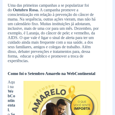
Uma das primeiras campanhas a se popularizar foi
do
Outubro Rosa.
A campanha promove a
conscientização em relação à prevenção do câncer de
mama. Na sequência, outras ações vieram, mas não há
um calendário fixo. Muitas instituições já adotaram,
inclusive, mais de uma cor para um mês. Dezembro, por
exemplo, é Laranja, do câncer de pele; e vermelho, da
AIDS. O que vale é ligar o sinal de alerta para ter um
cuidado ainda mais frequente com a sua saúde, a dos
seus familiares, amigos e colegas de trabalho. Além
disso, debater prevenções e tratamentos para, dessa
forma, educar o público e promover a troca de
experiências.
Como foi o Setembro Amarelo na WebContinental
Aqu
i na
We
bCo
ntin
enta
l
,
o
Se