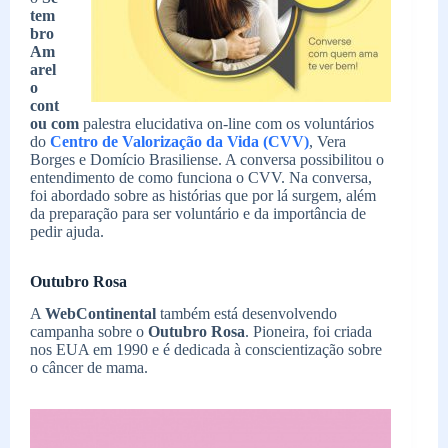
tem
bro
Am
arel
o
cont
ou com
palestra elucidativa on-line com os voluntários
do
Centro de Valorização da Vida (CVV)
, Vera
Borges e Domício Brasiliense. A conversa possibilitou o
entendimento de como funciona o CVV. Na conversa,
foi abordado sobre as histórias que por lá surgem, além
da preparação para ser voluntário e da importância de
pedir ajuda.
Outubro Rosa
A
WebContinental
também está desenvolvendo
campanha sobre o
Outubro Rosa
. Pioneira, foi criada
nos EUA em 1990 e é dedicada à conscientização sobre
o câncer de mama.