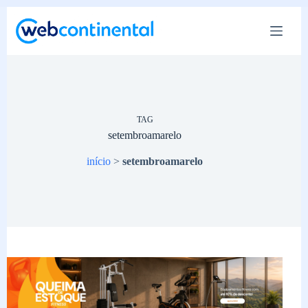
Pular
para
o
conteúdo
TAG
setembroamarelo
início
>
setembroamarelo