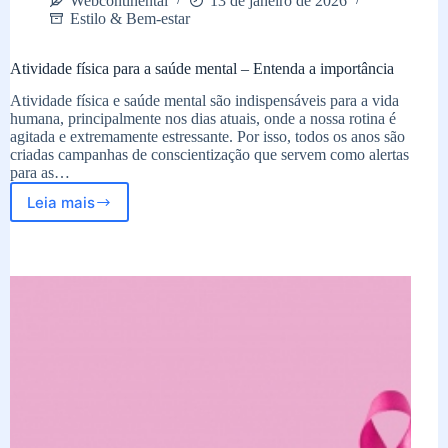
Webcontinental
13 de janeiro de 2026
Estilo & Bem-estar
Atividade física para a saúde mental – Entenda a importância
Atividade física e saúde mental são indispensáveis para a vida
humana, principalmente nos dias atuais, onde a nossa rotina é
agitada e extremamente estressante. Por isso, todos os anos são
criadas campanhas de conscientização que servem como alertas
para as…
Leia mais
Atividade
física
para
a
saúde
mental
–
Entenda
a
importância