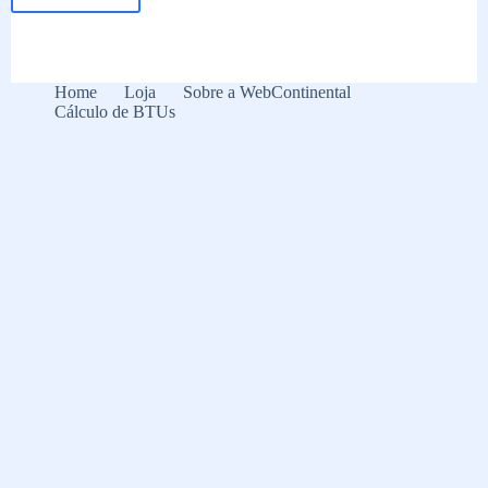
Setembro
Amarelo,
Outubro
Rosa:
cores
Home
Loja
Sobre a WebContinental
inspiram
Cálculo de BTUs
conscientização
de
saúde