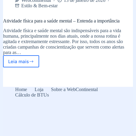
Webcontinental
13 de janeiro de 2026
Estilo & Bem-estar
Atividade física para a saúde mental – Entenda a importância
Atividade física e saúde mental são indispensáveis para a vida
humana, principalmente nos dias atuais, onde a nossa rotina é
agitada e extremamente estressante. Por isso, todos os anos são
criadas campanhas de conscientização que servem como alertas
para as…
Leia mais
Atividade
física
para
a
saúde
Home
Loja
Sobre a WebContinental
mental
Cálculo de BTUs
–
Entenda
a
importância