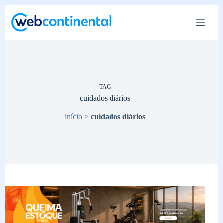
Pular
para
o
conteúdo
TAG
cuidados diários
início
>
cuidados diários