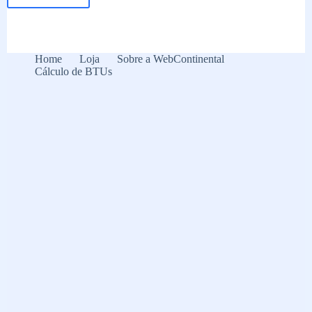
Confira
5
dicas
para
sua
Home
Loja
Sobre a WebContinental
rotina
Cálculo de BTUs
de
autocuidado