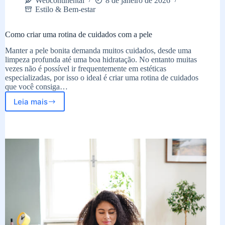
Webcontinental
8 de janeiro de 2026
Estilo & Bem-estar
Como criar uma rotina de cuidados com a pele
Manter a pele bonita demanda muitos cuidados, desde uma
limpeza profunda até uma boa hidratação. No entanto muitas
vezes não é possível ir frequentemente em estéticas
especializadas, por isso o ideal é criar uma rotina de cuidados
que você consiga…
Leia mais
Como
criar
uma
rotina
de
cuidados
com
a
pele