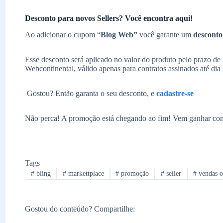
Desconto para novos Sellers? Você encontra aqui!
Ao adicionar o cupom “
Blog Web”
você garante um
descont
Esse desconto será aplicado no valor do produto pelo prazo de
Webcontinental, válido apenas para contratos assinados até dia
Gostou? Então garanta o seu desconto, e
cadastre-se
Não perca! A promoção está chegando ao fim! Vem ganhar co
Tags
#
bling
#
markettplace
#
promoção
#
seller
#
vendas o
Gostou do conteúdo? Compartilhe: