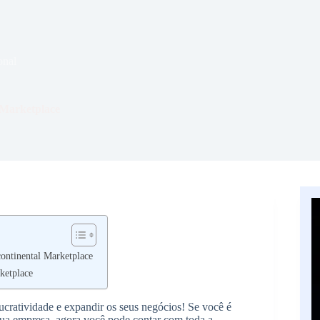
onal
 Marketplace
continental Marketplace
ketplace
ucratividade e expandir os seus negócios! Se você é
sua empresa, agora você pode contar com toda a