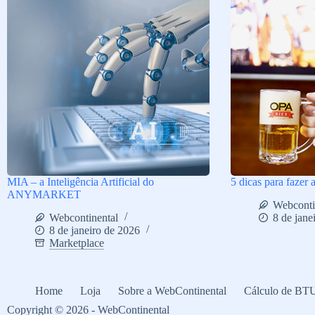
MIA – a Inteligência Artificial do
5 dicas para fazer 
ANYMARKET
Webconti
Webcontinental
8 de jane
8 de janeiro de 2026
Marketplace
Home
Loja
Sobre a WebContinental
Cálculo de BT
Copyright © 2026 - WebContinental