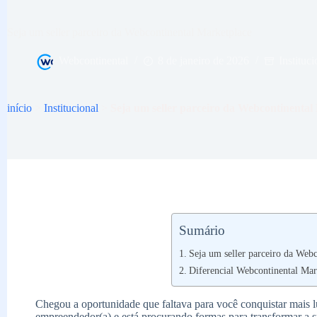
Seja um seller parceiro da Webcontinental Marketplace
Webcontinental
8 de janeiro de 2026
Instituci
início
>
Institucional
>
Seja um seller parceiro da Webcontinental
Sumário
Seja um seller parceiro da Web
Diferencial Webcontinental Mar
Chegou a oportunidade que faltava para você conquistar mais l
empreendedor(a) e está procurando formas para transformar a 