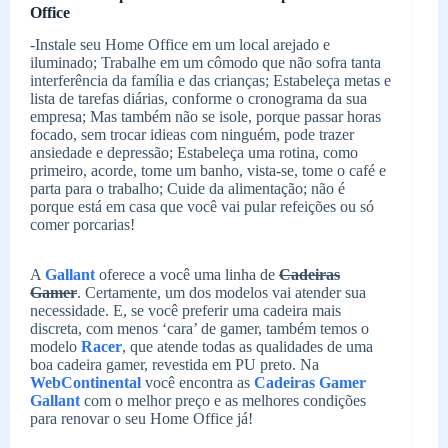
Office
-Instale seu Home Office em um local arejado e
iluminado; Trabalhe em um cômodo que não sofra tanta
interferência da família e das crianças; Estabeleça metas e
lista de tarefas diárias, conforme o cronograma da sua
empresa; Mas também não se isole, porque passar horas
focado, sem trocar idieas com ninguém, pode trazer
ansiedade e depressão; Estabeleça uma rotina, como
primeiro, acorde, tome um banho, vista-se, tome o café e
parta para o trabalho; Cuide da alimentação; não é
porque está em casa que você vai pular refeições ou só
comer porcarias!
A
Gallant
oferece a você uma linha de
Cadeiras
Gamer
. Certamente, um dos modelos vai atender sua
necessidade. E, se você preferir uma cadeira mais
discreta, com menos ‘cara’ de gamer, também temos o
modelo
Racer
, que atende todas as qualidades de uma
boa cadeira gamer, revestida em PU preto. Na
WebContinental
você encontra as
Cadeiras Gamer
Gallant
com o melhor preço e as melhores condições
para renovar o seu Home Office já!