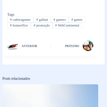
Tags
#
cadeiragamer
#
gallant
#
gamers
#
games
#
homeoffice
#
promoção
#
WebContinental
ANTERIOR
PRÓXIMO
Posts relacionados