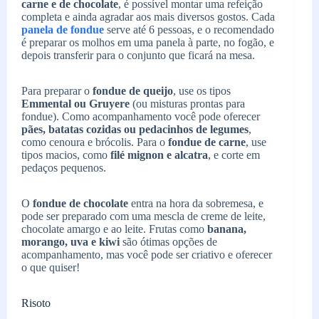
carne e de chocolate
, é possível montar uma refeição
completa e ainda agradar aos mais diversos gostos. Cada
panela de fondue
serve até 6 pessoas, e o recomendado
é preparar os molhos em uma panela à parte, no fogão, e
depois transferir para o conjunto que ficará na mesa.
Para preparar o
fondue de queijo
, use os tipos
Emmental ou Gruyere
(ou misturas prontas para
fondue). Como acompanhamento você pode oferecer
pães, batatas cozidas ou pedacinhos de legumes
,
como cenoura e brócolis. Para o
fondue de carne
, use
tipos macios, como
filé mignon e alcatra
, e corte em
pedaços pequenos.
O
fondue de chocolate
entra na hora da sobremesa, e
pode ser preparado com uma mescla de creme de leite,
chocolate amargo e ao leite. Frutas como
banana,
morango, uva e kiwi
são ótimas opções de
acompanhamento, mas você pode ser criativo e oferecer
o que quiser!
Risoto