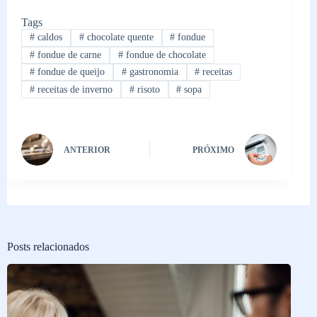
Tags
#
caldos
#
chocolate quente
#
fondue
#
fondue de carne
#
fondue de chocolate
#
fondue de queijo
#
gastronomia
#
receitas
#
receitas de inverno
#
risoto
#
sopa
ANTERIOR
PRÓXIMO
Posts relacionados