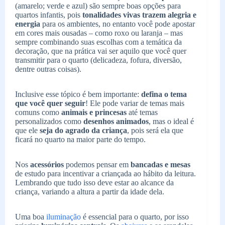
(amarelo; verde e azul) são sempre boas opções para
quartos infantis, pois
tonalidades vivas trazem alegria e
energia
para os ambientes, no entanto você pode apostar
em cores mais ousadas – como roxo ou laranja – mas
sempre combinando suas escolhas com a temática da
decoração, que na prática vai ser aquilo que você quer
transmitir para o quarto (delicadeza, fofura, diversão,
dentre outras coisas).
Inclusive esse tópico é bem importante:
defina o tema
que você quer seguir
! Ele pode variar de temas mais
comuns como
animais e princesas
até temas
personalizados como
desenhos animados
, mas o ideal é
que ele
seja do agrado da criança
, pois será ela que
ficará no quarto na maior parte do tempo.
Nos
acessórios
podemos pensar em
bancadas e mesas
de estudo para incentivar a criançada ao hábito da leitura.
Lembrando que tudo isso deve estar ao alcance da
criança, variando a altura a partir da idade dela.
Uma boa
iluminação
é essencial para o quarto, por isso