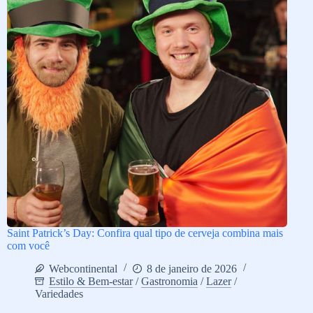
Saint Patrick’s Day: Confira qual tipo de cerveja combina mais
com você
Webcontinental
8 de janeiro de 2026
Estilo & Bem-estar
/
Gastronomia
/
Lazer
/
Variedades