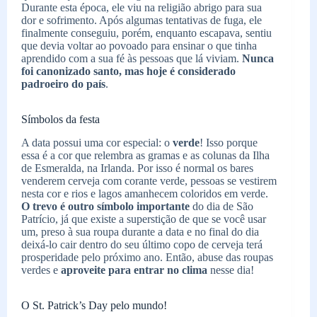
Durante esta época, ele viu na religião abrigo para sua
dor e sofrimento. Após algumas tentativas de fuga, ele
finalmente conseguiu, porém, enquanto escapava, sentiu
que devia voltar ao povoado para ensinar o que tinha
aprendido com a sua fé às pessoas que lá viviam.
Nunca
foi canonizado santo, mas hoje é considerado
padroeiro do país
.
Símbolos da festa
A data possui uma cor especial: o
verde
! Isso porque
essa é a cor que relembra as gramas e as colunas da Ilha
de Esmeralda, na Irlanda. Por isso é normal os bares
venderem cerveja com corante verde, pessoas se vestirem
nesta cor e rios e lagos amanhecem coloridos em verde.
O
trevo é outro símbolo importante
do dia de São
Patrício, já que existe a superstição de que se você usar
um, preso à sua roupa durante a data e no final do dia
deixá-lo cair dentro do seu último copo de cerveja terá
prosperidade pelo próximo ano. Então, abuse das roupas
verdes e
aproveite para entrar no clima
nesse dia!
O St. Patrick’s Day pelo mundo!