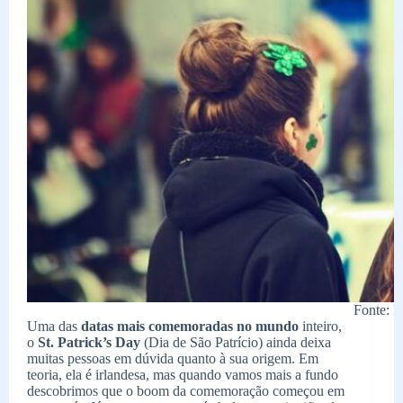
Fonte: P
Uma das
datas mais comemoradas no mundo
inteiro,
o
St. Patrick’s Day
(Dia de São Patrício) ainda deixa
muitas pessoas em dúvida quanto à sua origem. Em
teoria, ela é irlandesa, mas quando vamos mais a fundo
descobrimos que o boom da comemoração começou em