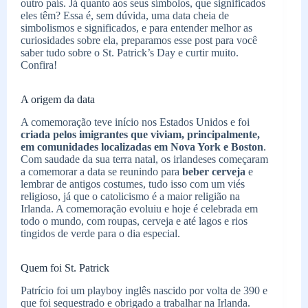
outro país. Já quanto aos seus símbolos, que significados
eles têm? Essa é, sem dúvida, uma data cheia de
simbolismos e significados, e para entender melhor as
curiosidades sobre ela, preparamos esse post para você
saber tudo sobre o St. Patrick’s Day e curtir muito.
Confira!
A origem da data
A comemoração teve início nos Estados Unidos e foi
criada pelos imigrantes que viviam, principalmente,
em comunidades localizadas em Nova York e Boston
.
Com saudade da sua terra natal, os irlandeses começaram
a comemorar a data se reunindo para
beber cerveja
e
lembrar de antigos costumes, tudo isso com um viés
religioso, já que o catolicismo é a maior religião na
Irlanda. A comemoração evoluiu e hoje é celebrada em
todo o mundo, com roupas, cerveja e até lagos e rios
tingidos de verde para o dia especial.
Quem foi St. Patrick
Patrício foi um playboy inglês nascido por volta de 390 e
que foi sequestrado e obrigado a trabalhar na Irlanda.