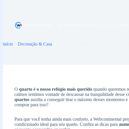
Ar-condicionado para quarto: dicas para escolher!
Webcontinental
8 de janeiro de 2026
Decoraç
início
>
Decoração & Casa
>
Ar-condicionado para quarto: dicas 
O
quarto é o nosso refúgio mais querido
quando queremos re
calmos sentimos vontade de descansar na tranquilidade desse
quartos
auxilia a conseguir tirar o máximo desses momentos e
comprar para isso?
Para que você tenha ainda mais conforto, a Webcontinental pre
condicionado ideal para seu quarto. Confira as dicas para
aume