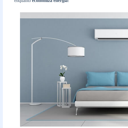
enquanto
economiza energia
!