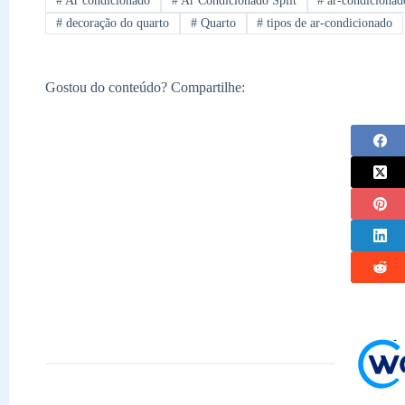
#
Ar condicionado
#
Ar Condicionado Split
#
ar-condicionad
#
decoração do quarto
#
Quarto
#
tipos de ar-condicionado
Gostou do conteúdo? Compartilhe: