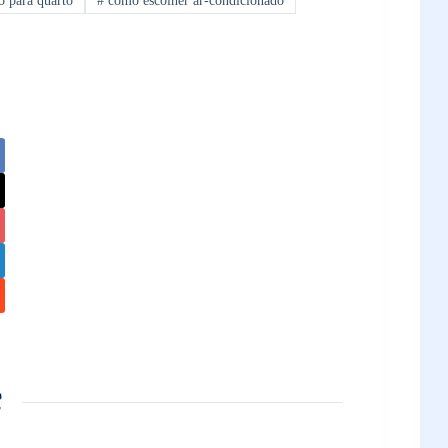
o para quarto
#
como escolher ar-condicionado