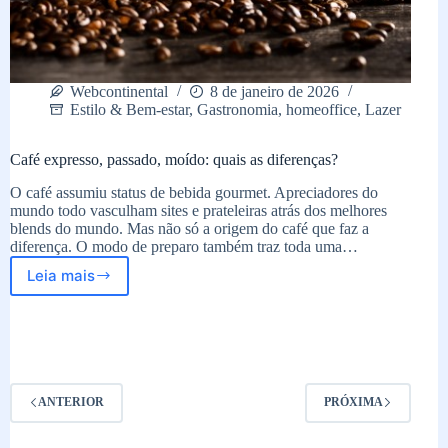
Webcontinental
8 de janeiro de 2026
Estilo & Bem-estar
,
Gastronomia
,
homeoffice
,
Lazer
Café expresso, passado, moído: quais as diferenças?
O café assumiu status de bebida gourmet. Apreciadores do
mundo todo vasculham sites e prateleiras atrás dos melhores
blends do mundo. Mas não só a origem do café que faz a
diferença. O modo de preparo também traz toda uma…
Leia mais
Café
expresso,
passado,
moído:
quais
as
diferenças?
ANTERIOR
PRÓXIMA