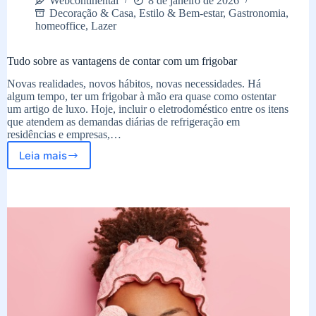
Webcontinental
8 de janeiro de 2026
Decoração & Casa
,
Estilo & Bem-estar
,
Gastronomia
,
homeoffice
,
Lazer
Tudo sobre as vantagens de contar com um frigobar
Novas realidades, novos hábitos, novas necessidades. Há
algum tempo, ter um frigobar à mão era quase como ostentar
um artigo de luxo. Hoje, incluir o eletrodoméstico entre os itens
que atendem as demandas diárias de refrigeração em
residências e empresas,…
Leia mais
Tudo
sobre
as
vantagens
de
contar
com
um
frigobar