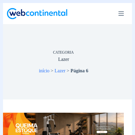
Pular
para
o
conteúdo
CATEGORIA
Lazer
início
>
Lazer
>
Página 6