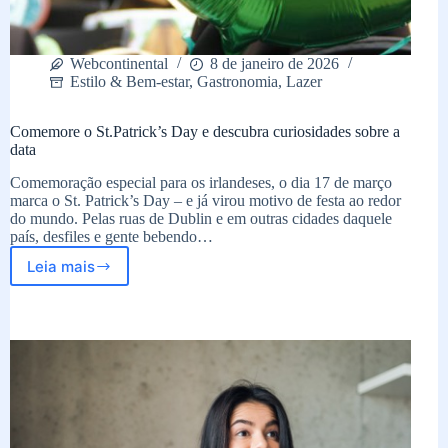
Webcontinental
8 de janeiro de 2026
Estilo & Bem-estar
,
Gastronomia
,
Lazer
Comemore o St.Patrick’s Day e descubra curiosidades sobre a
data
Comemoração especial para os irlandeses, o dia 17 de março
marca o St. Patrick’s Day – e já virou motivo de festa ao redor
do mundo. Pelas ruas de Dublin e em outras cidades daquele
país, desfiles e gente bebendo…
Leia mais
Comemore
o
St.Patrick’s
Day
e
descubra
curiosidades
sobre
a
data