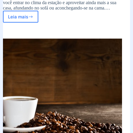
você entrar no clima da estação e aproveitar ainda mais a sua
casa, afundando no sofá ou aconchegando-se na cama.…
Leia mais
5
filmes
para
entrar
no
clima
do
outono
no
aconchego
do
lar