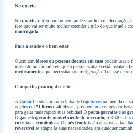
No quarto
No
quarto
, o frigobar também pode virar item de decoração, 
fora que vai ser muito melhor estender a mão do que ir até a c
madrugada
.
Para a saúde e o bem-estar
Quem tem
idosos ou pessoas doentes em casa
podem usar o f
instalado no cômodo em que a pessoa acabada está instalada
fa
medicamentos
que necessitam de refrigeração. Trata-se de um 
Compacto, prático, discreto
A
Gallant
conta com uma linha de
frigobares
na medida da su
opções em
71 litros
e
46 litros
, possuem um congelador isolad
para gelar mais rápido suas bebidas! O
porta-garrafas
e as
gr
O
gás refrigerante mais eficiente do mercado
, o R600a, faz 
corretas
e
econômicas
. Os
pés frontais
são ajustáveis, facili
reversível
se adapta às suas necessidades, em qualquer cantinh