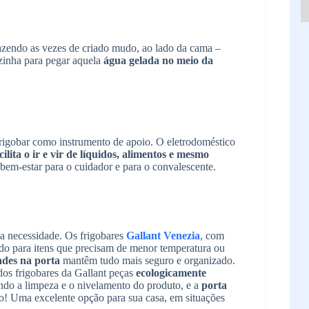
fazendo as vezes de criado mudo, ao lado da cama –
ozinha para pegar aquela
água gelada no meio da
rigobar como instrumento de apoio. O eletrodoméstico
cilita o ir e vir de líquidos, alimentos e mesmo
bem-estar para o cuidador e para o convalescente.
a necessidade. Os frigobares
Gallant Venezia
, com
o para itens que precisam de menor temperatura ou
ades na porta
mantêm tudo mais seguro e organizado.
dos frigobares da Gallant peças
ecologicamente
tando a limpeza e o nivelamento do produto, e a
porta
o! Uma excelente opção para sua casa, em situações