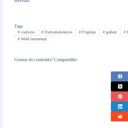
diversas!
Tags
#
conforto
#
Eletrodomésticos
#
Frigobar
#
gallant
#
h
#
WebContinental
Gostou do conteúdo? Compartilhe: