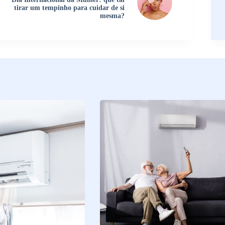
tirar um tempinho para cuidar de si
mesma?