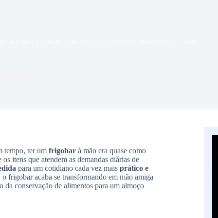
ão & Casa
,
Estilo & Bem-estar
,
Gastronomia
,
homeoffice
,
Lazer
frigobar
um tempo, ter um
frigobar
à mão era quase como
re os itens que atendem as demandas diárias de
edida
para um cotidiano cada vez mais
prático e
, o frigobar acaba se transformando em mão amiga
mo da conservação de alimentos para um almoço