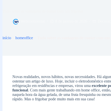
Tudo sobre as vantagens de contar com um frigobar
Webcontinental
8 de janeiro de 2026
Decoraç
início
>
homeoffice
>
Tudo sobre as vantagens de contar com um 
Novas realidades, novos hábitos, novas necessidades. Há alg
ostentar um artigo de luxo. Hoje, incluir o eletrodoméstico ent
refrigeração em residências e empresas, virou uma
excelente p
funcional
. Com mais gente trabalhando em home office, então
naquela hora da água gelada, de uma fruta fresquinha ou mes
rápido. Mas o frigobar pode muito mais em sua casa!