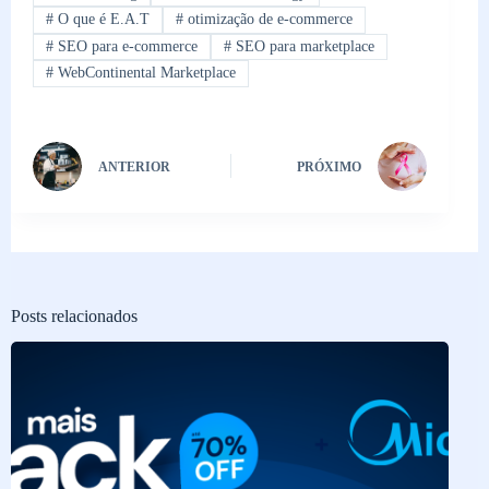
#
O que é E.A.T
#
otimização de e-commerce
#
SEO para e-commerce
#
SEO para marketplace
#
WebContinental Marketplace
ANTERIOR
PRÓXIMO
Posts relacionados