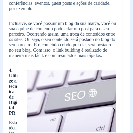
conferências, eventos, guest posts e ações de caridade,
por exemplo.
Inclusive, se você possuir um blog da sua marca, você ou
sua equipe de conteúdo pode criar um post para o seu
parceiro. Ocorrendo assim, uma troca de conteúdos entre
os sites. Ou seja, o seu conteúdo será postado no blog do
seu parceiro. E o conteúdo criado por ele, será postado
no seu blog. Com isso, o link building é realizado de
maneira mais fácil, e com resultados mais rápidos.
4.
Utili
ze a
técn
ica
de
Digi
tal
PR
Esta
técn