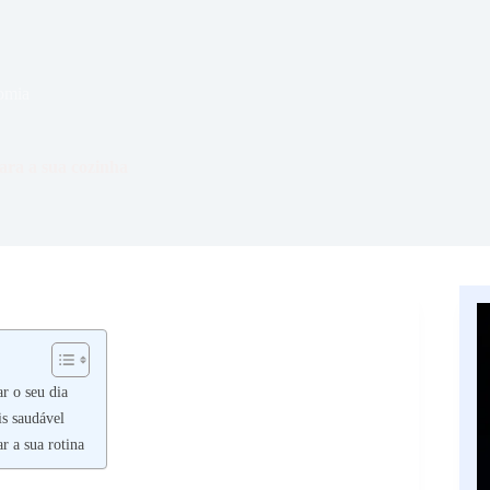
omia
para a sua cozinha
r o seu dia
is saudável
r a sua rotina