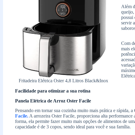
Além de
queijo,
possui 
servir
saboro
Com des
mais e
potênc
acessad
variaçã
máximo 
Elétric
Fritadeira Elétrica Oster 4,8 Litros Black&Inox
Facilidade para otimizar a sua rotina
Panela Elétrica de Arroz Oster Facile
Pensando em tornar sua cozinha muito mais prática e rápida, a 
Facile.
A arrozeira Oster Facile, proporciona alta performance
forma, ela permite fazer muito mais opções de alimentos de uma
capacidade é de 3 copos, sendo ideal para você e sua família.