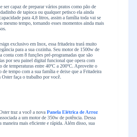
 ser capaz de preparar vários pratos como pão de
 dadinho de tapioca ou qualquer petisco ela ainda
capacidade para 4,8 litros, assim a família toda vai se
 ao mesmo tempo, tornando esses momentos ainda mais
sos.
ign exclusivo em Inox, essa fritadeira trará muito
legância para a sua cozinha. Seu motor de 1500w de
ia conta com 8 funções pré-programadas que são
as por seu painel digital funcional que opera com
o de temperaturas entre 40ºC a 200ºC. Aproveite o
de tempo com a sua família e deixe que a Fritadeira
a Oster faça o trabalho por você.
Oster traz a você a nova
Panela Elétrica de Arroz
 associada a um motor de 350w de potência. Dessa
 maneira mais eficiente e rápida. Além disso, sua