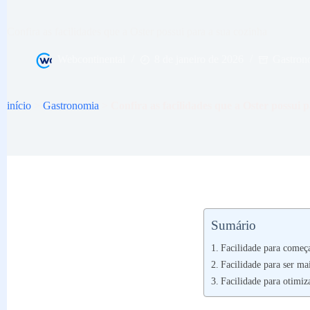
Confira as facilidades que a Oster possui para a sua cozinha
Webcontinental
8 de janeiro de 2026
Gastron
início
>
Gastronomia
>
Confira as facilidades que a Oster possui 
Sumário
Facilidade para começa
Facilidade para ser ma
Facilidade para otimiza