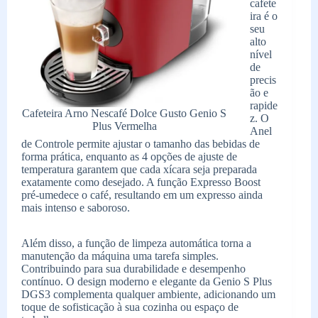
cafete
ira é o
seu
alto
nível
de
precis
ão e
rapide
Cafeteira Arno Nescafé Dolce Gusto Genio S
z. O
Plus Vermelha
Anel
de Controle permite ajustar o tamanho das bebidas de
forma prática, enquanto as 4 opções de ajuste de
temperatura garantem que cada xícara seja preparada
exatamente como desejado. A função Expresso Boost
pré-umedece o café, resultando em um expresso ainda
mais intenso e saboroso.
Além disso, a função de limpeza automática torna a
manutenção da máquina uma tarefa simples.
Contribuindo para sua durabilidade e desempenho
contínuo. O design moderno e elegante da Genio S Plus
DGS3 complementa qualquer ambiente, adicionando um
toque de sofisticação à sua cozinha ou espaço de