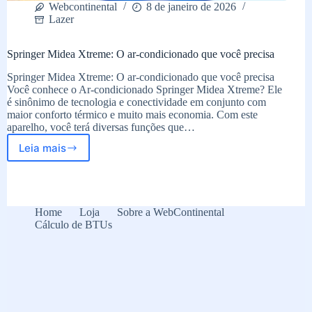
Webcontinental
8 de janeiro de 2026
Lazer
Springer Midea Xtreme: O ar-condicionado que você precisa
Springer Midea Xtreme: O ar-condicionado que você precisa
Você conhece o Ar-condicionado Springer Midea Xtreme? Ele
é sinônimo de tecnologia e conectividade em conjunto com
maior conforto térmico e muito mais economia. Com este
aparelho, você terá diversas funções que…
Leia mais
Springer
Midea
Xtreme:
O
ar-
Home
Loja
Sobre a WebContinental
condicionado
Cálculo de BTUs
que
você
precisa