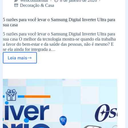
Webcontinental
8 de janeiro de 2026
Decoração & Casa
5 razões para você levar o Samsung Digital Inverter Ultra para
sua casa
5 razões para você levar o Samsung Digital Inverter Ultra para
sua casa O melhor da tecnologia mostra-se quando ela trabalha
a favor do bem-estar e da saúde das pessoas, não é mesmo? E
se ela ainda for integrada a…
Leia mais
5
razões
para
você
levar
o
Samsung
Digital
Inverter
Ultra
para
sua
casa