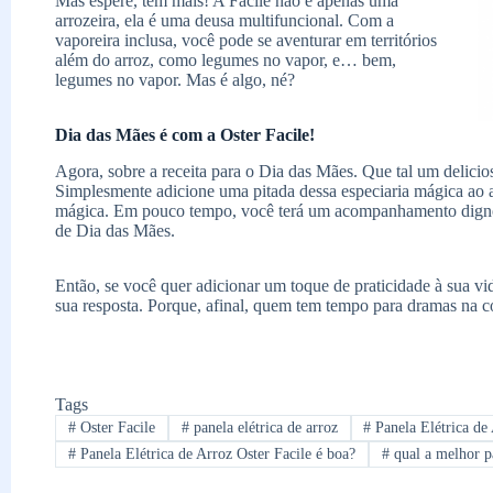
Mas espere, tem mais! A Facile não é apenas uma
arrozeira, ela é uma deusa multifuncional. Com a
vaporeira inclusa, você pode se aventurar em territórios
além do arroz, como legumes no vapor, e… bem,
legumes no vapor. Mas é algo, né?
Dia das Mães é com a Oster Facile!
Agora, sobre a receita para o Dia das Mães. Que tal um delicio
Simplesmente adicione uma pitada dessa especiaria mágica ao arr
mágica. Em pouco tempo, você terá um acompanhamento digno
de Dia das Mães.
Então, se você quer adicionar um toque de praticidade à sua vida
sua resposta. Porque, afinal, quem tem tempo para dramas na 
Tags
#
Oster Facile
#
panela elétrica de arroz
#
Panela Elétrica de 
#
Panela Elétrica de Arroz Oster Facile é boa?
#
qual a melhor pa