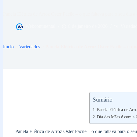
Panela Elétrica de Arroz Oster Facile – o que faltava para o seu dia a 
Webcontinental
8 de janeiro de 2026
Varieda
início
>
Variedades
>
Panela Elétrica de Arroz Oster Facile – o que
Sumário
Panela Elétrica de Arro
Dia das Mães é com a O
Panela Elétrica de Arroz Oster Facile – o que faltava para o seu