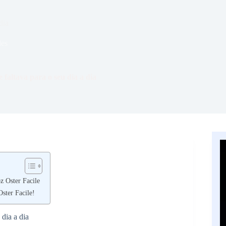
dia
des
 faltava para o seu dia a dia
z Oster Facile
ster Facile!
 dia a dia