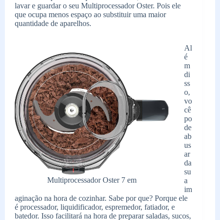
lavar e guardar o seu Multiprocessador Oster. Pois ele
que ocupa menos espaço ao substituir uma maior
quantidade de aparelhos.
Al
é
m
di
ss
o,
vo
cê
po
de
ab
us
ar
da
su
Multiprocessador Oster 7 em
a
im
aginação na hora de cozinhar. Sabe por que? Porque ele
é processador, liquidificador, espremedor, fatiador, e
batedor. Isso facilitará na hora de preparar saladas, sucos,