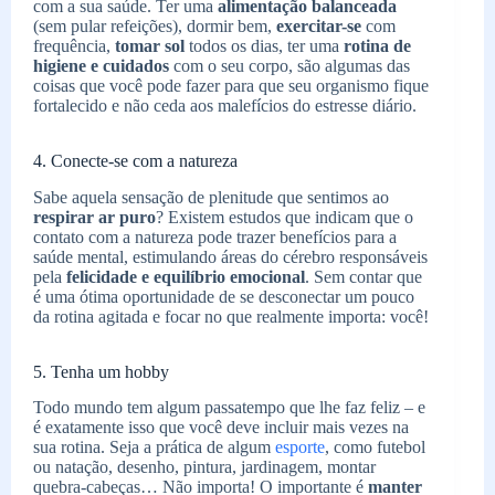
com a sua saúde. Ter uma
alimentação balanceada
(sem pular refeições), dormir bem,
exercitar-se
com
frequência,
tomar sol
todos os dias, ter uma
rotina de
higiene e cuidados
com o seu corpo, são algumas das
coisas que você pode fazer para que seu organismo fique
fortalecido e não ceda aos malefícios do estresse diário.
4. Conecte-se com a natureza
Sabe aquela sensação de plenitude que sentimos ao
respirar ar puro
? Existem estudos que indicam que o
contato com a natureza pode trazer benefícios para a
saúde mental, estimulando áreas do cérebro responsáveis
pela
felicidade e equilíbrio emocional
. Sem contar que
é uma ótima oportunidade de se desconectar um pouco
da rotina agitada e focar no que realmente importa: você!
5. Tenha um hobby
Todo mundo tem algum passatempo que lhe faz feliz – e
é exatamente isso que você deve incluir mais vezes na
sua rotina. Seja a prática de algum
esporte
, como futebol
ou natação, desenho, pintura, jardinagem, montar
quebra-cabeças… Não importa! O importante é
manter