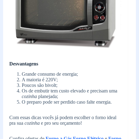
Desvantagens
Grande consumo de energia;
A maioria é 220V;
Poucos são bivolt;
Os de embutir tem custo elevado e precisam uma
cozinha
planejada;
O preparo pode ser perdido caso falte energia.
Com essas dicas vocês já podem escolher o forno ideal
pra sua
cozinha
e pro seu orçamento!
Confira ofertas de
Forno a Gás
,
Forno Elétrico
e
Forno