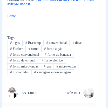
Micro-Ondas
!
Fonte
Tags
#
a gás
#
Brastemp
#
convencional
#
dicas
#
Fischer
#
forno
#
forno a gás
#
forno convencional
#
forno de bancada
#
forno de embutir
#
forno elétrico
#
forno micro-ondas
#
gás
#
micro-ondas
#
microondas
#
vantagens e desvantagens
ANTERIOR
PRÓXIMO