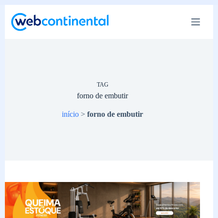
Pular
para
o
conteúdo
TAG
forno de embutir
início
>
forno de embutir