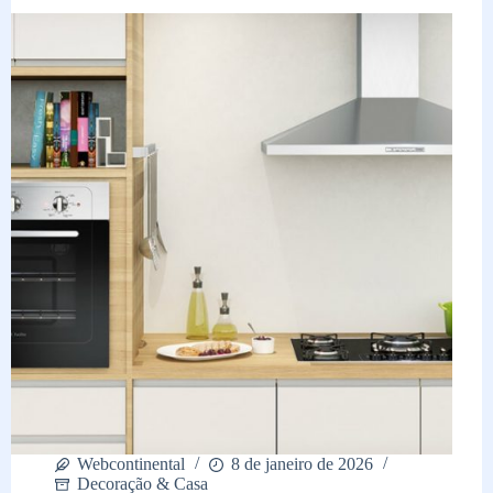
elétrico
ou
micro-
ondas?
Webcontinental
8 de janeiro de 2026
Decoração & Casa