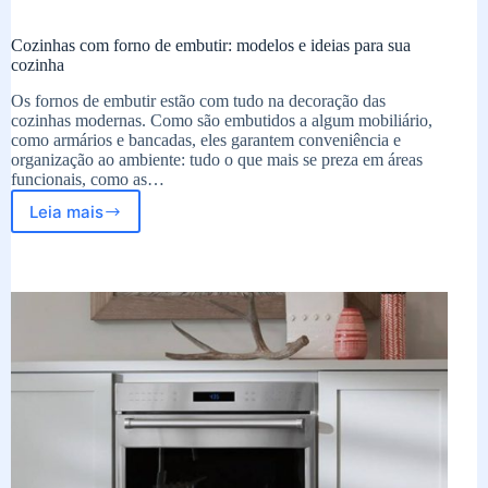
Cozinhas com forno de embutir: modelos e ideias para sua
cozinha
Os fornos de embutir estão com tudo na decoração das
cozinhas modernas. Como são embutidos a algum mobiliário,
como armários e bancadas, eles garantem conveniência e
organização ao ambiente: tudo o que mais se preza em áreas
funcionais, como as…
Leia mais
Cozinhas
com
forno
de
embutir:
modelos
e
ideias
para
sua
cozinha