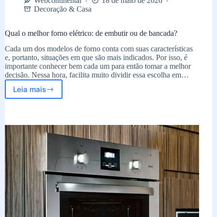
Webcontinental
18 de maio de 2026
Decoração & Casa
Qual o melhor forno elétrico: de embutir ou de bancada?
Cada um dos modelos de forno conta com suas características
e, portanto, situações em que são mais indicados. Por isso, é
importante conhecer bem cada um para então tomar a melhor
decisão. Nessa hora, facilita muito dividir essa escolha em…
Leia mais
Qual
o
melhor
forno
elétrico:
de
embutir
ou
de
bancada?