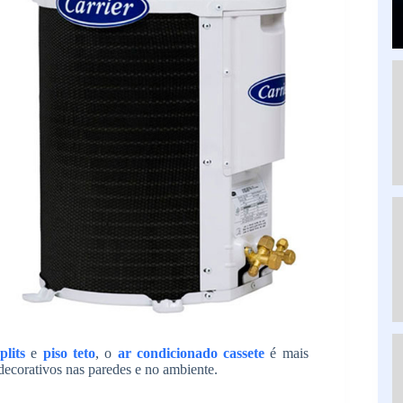
plits
e
piso teto
, o
ar condicionado cassete
é mais
 decorativos nas paredes e no ambiente.