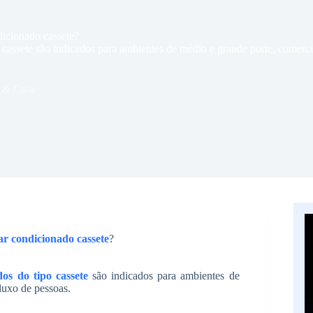
dicionado cassete?
 cassete são indicados para ambientes de médio e grande porte, comerci
 & Casa
ar condicionado cassete
?
os do tipo cassete
são indicados para ambientes de
luxo de pessoas.