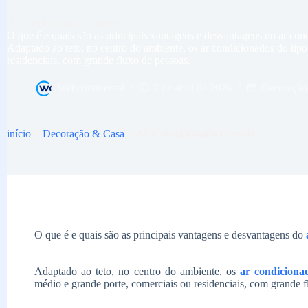
Ar Condicionado Cassete
O que é e quais são as principais vantagens e desvantagens do ar con
Adaptado ao teto, no centro do ambiente, os ar condicionados do tipo
residenciais, com grande fluxo de pessoas.
Webcontinental
2 de abril de 2026
Decoração
início
>
Decoração & Casa
>
Ar Condicionado Cassete
O que é e quais são as principais vantagens e desvantagens do
Adaptado ao teto, no centro do ambiente, os
ar condicionad
médio e grande porte, comerciais ou residenciais, com grande f