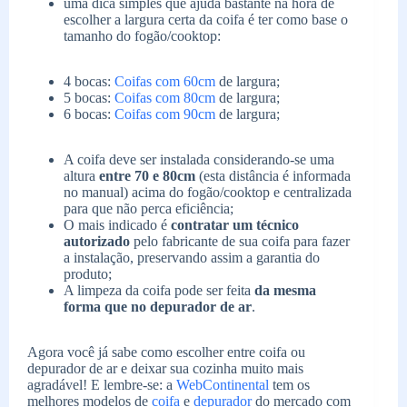
uma dica simples que ajuda bastante na hora de
escolher a largura certa da coifa é ter como base o
tamanho do fogão/cooktop:
4 bocas:
Coifas com 60cm
de largura;
5 bocas:
Coifas com 80cm
de largura;
6 bocas:
Coifas com 90cm
de largura;
A coifa deve ser instalada considerando-se uma
altura
entre 70 e 80cm
(esta distância é informada
no manual) acima do fogão/cooktop e centralizada
para que não perca eficiência;
O mais indicado é
contratar um técnico
autorizado
pelo fabricante de sua coifa para fazer
a instalação, preservando assim a garantia do
produto;
A limpeza da coifa pode ser feita
da mesma
forma que no depurador de ar
.
Agora você já sabe como escolher entre coifa ou
depurador de ar e deixar sua cozinha muito mais
agradável! E lembre-se: a
WebContinental
tem os
melhores modelos de
coifa
e
depurador
do mercado com