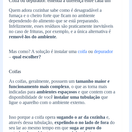
Coifa ou depurador: entenda a diferença entre cada um
Quem adora cozinhar sabe como é desagradável a
fumaça e o cheiro forte que ficam no ambiente
dependendo do alimento que se está preparando.
Infelizmente, esses resíduos são praticamente inevitáveis
no caso de frituras, por exemplo, e a única alternativa é
removê-los do ambiente
.
Mas como? A solução é instalar uma
coifa
ou
depurador
–
qual escolher?
Coifas
As coifas, geralmente, possuem um
tamanho maior e
funcionamento mais complexo
, o que as torna mais
indicadas para
ambientes espaçosos
e que contem com a
disponibilidade de você
instalar uma tubulação
que
ligue o aparelho com o ambiente externo.
Isso porque a coifa opera
sugando o ar da cozinha
e,
através dessa tubulação,
expelindo-o no lado de fora
do
seu lar ao mesmo tempo em que
suga ar puro do