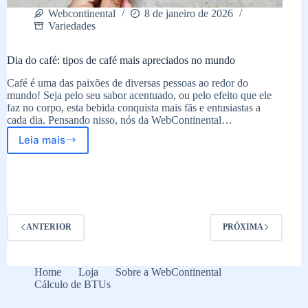
Webcontinental
8 de janeiro de 2026
Variedades
Dia do café: tipos de café mais apreciados no mundo
Café é uma das paixões de diversas pessoas ao redor do
mundo! Seja pelo seu sabor acentuado, ou pelo efeito que ele
faz no corpo, esta bebida conquista mais fãs e entusiastas a
cada dia. Pensando nisso, nós da WebContinental…
Leia mais
Dia
do
café:
tipos
de
café
mais
ANTERIOR
PRÓXIMA
apreciados
no
mundo
Home
Loja
Sobre a WebContinental
Cálculo de BTUs