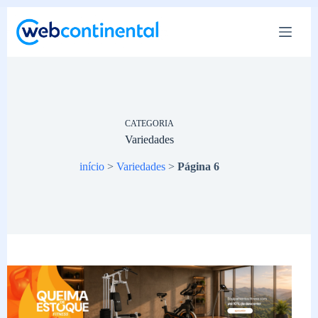
Pular
para
o
conteúdo
CATEGORIA
Variedades
início
>
Variedades
>
Página 6