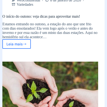
Webcontinental
8 de janeiro de 2026
Variedades
O início do outono: veja dicas para aproveitar mais!
Estamos entrando no outono, a estação do ano que une frio
com dias ensolarados! Ela vem logo após o verão e antes do
inverno e por essa razão é um misto das duas estações. Aqui no
hemisfério sul ela acontece…
Leia mais
O
início
do
outono:
veja
dicas
para
aproveitar
mais!