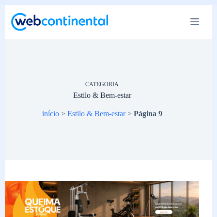
Pular
para
o
conteúdo
CATEGORIA
Estilo & Bem-estar
início
>
Estilo & Bem-estar
>
Página 9