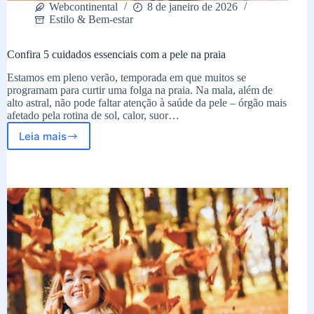
Webcontinental
8 de janeiro de 2026
Estilo & Bem-estar
Confira 5 cuidados essenciais com a pele na praia
Estamos em pleno verão, temporada em que muitos se
programam para curtir uma folga na praia. Na mala, além de
alto astral, não pode faltar atenção à saúde da pele – órgão mais
afetado pela rotina de sol, calor, suor…
Leia mais
Confira
5
cuidados
essenciais
com
a
pele
na
praia