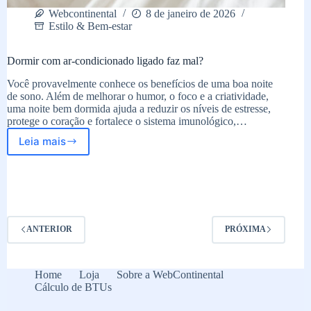
Webcontinental
8 de janeiro de 2026
Estilo & Bem-estar
Dormir com ar-condicionado ligado faz mal?
Você provavelmente conhece os benefícios de uma boa noite
de sono. Além de melhorar o humor, o foco e a criatividade,
uma noite bem dormida ajuda a reduzir os níveis de estresse,
protege o coração e fortalece o sistema imunológico,…
Leia mais
Dormir
com
ar-
condicionado
ligado
faz
mal?
ANTERIOR
PRÓXIMA
Home
Loja
Sobre a WebContinental
Cálculo de BTUs