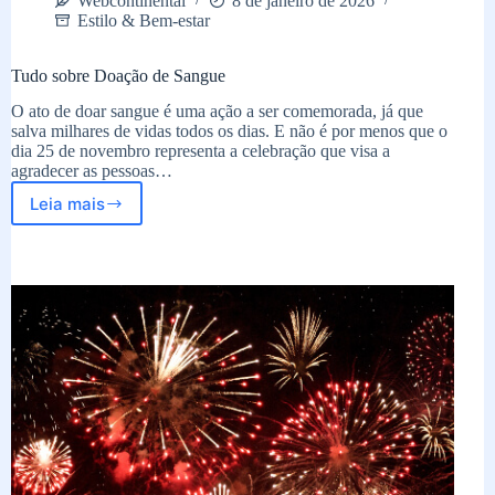
Webcontinental
8 de janeiro de 2026
Estilo & Bem-estar
Tudo sobre Doação de Sangue
O ato de doar sangue é uma ação a ser comemorada, já que
salva milhares de vidas todos os dias. E não é por menos que o
dia 25 de novembro representa a celebração que visa a
agradecer as pessoas…
Leia mais
Tudo
sobre
Doação
de
Sangue