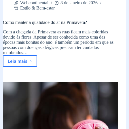
Webcontinental
8 de janeiro de 2026
Estilo & Bem-estar
Como manter a qualidade do ar na Primavera?
Com a chegada da Primavera as ruas ficam mais coloridas
devido às flores. Apesar de ser conhecida como uma das
épocas mais bonitas do ano, é também um período em que as
pessoas com doenças alérgicas precisam ter cuidados
redobrados…
Leia mais
Como
manter
a
qualidade
do
ar
na
Primavera?