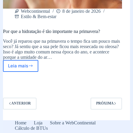
Webcontinental
8 de janeiro de 2026
Estilo & Bem-estar
Por que a hidratação é tão importante na primavera?
Você já reparou que na primavera o tempo fica um pouco mais
seco? Já sentiu que a sua pele ficou mais ressecada ou oleosa?
Isso é algo muito comum nessa época do ano, e acontece
porque a umidade do ar…
Leia mais
Por
que
a
hidratação
é
tão
importante
ANTERIOR
PRÓXIMA
na
primavera?
Home
Loja
Sobre a WebContinental
Cálculo de BTUs