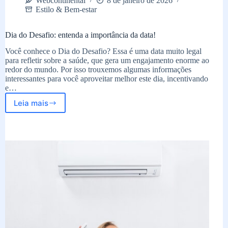
Webcontinental
8 de janeiro de 2026
Estilo & Bem-estar
Dia do Desafio: entenda a importância da data!
Você conhece o Dia do Desafio? Essa é uma data muito legal
para refletir sobre a saúde, que gera um engajamento enorme ao
redor do mundo. Por isso trouxemos algumas informações
interessantes para você aproveitar melhor este dia, incentivando
e…
Leia mais
Dia
do
Desafio:
entenda
a
importância
da
data!