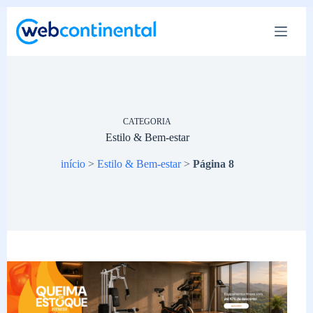
Pular
para
o
conteúdo
CATEGORIA
Estilo & Bem-estar
início
>
Estilo & Bem-estar
>
Página 8