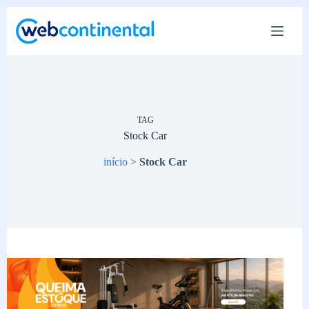
Pular
para
o
conteúdo
TAG
Stock Car
início
>
Stock Car