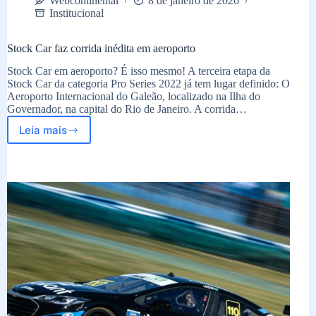
Webcontinental
8 de janeiro de 2026
Institucional
Stock Car faz corrida inédita em aeroporto
Stock Car em aeroporto? É isso mesmo! A terceira etapa da
Stock Car da categoria Pro Series 2022 já tem lugar definido: O
Aeroporto Internacional do Galeão, localizado na Ilha do
Governador, na capital do Rio de Janeiro. A corrida…
Leia mais
Stock
Car
faz
corrida
inédita
em
aeroporto