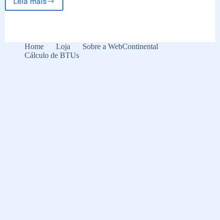
Leia mais
Pilotos
patrocinados
pela
WebContinental
fazem
Home
Loja
Sobre a WebContinental
bonito
Cálculo de BTUs
em
Interlagos