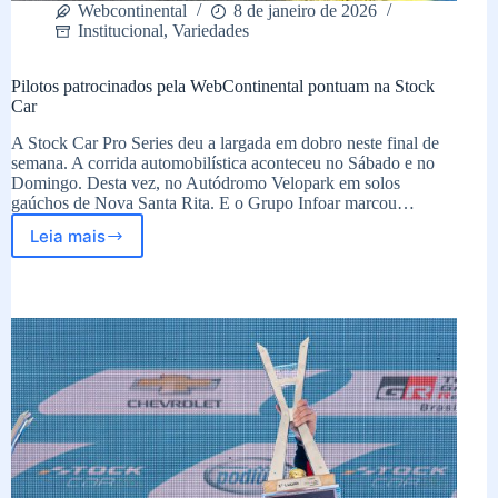
Webcontinental
8 de janeiro de 2026
Institucional
,
Variedades
Pilotos patrocinados pela WebContinental pontuam na Stock
Car
A Stock Car Pro Series deu a largada em dobro neste final de
semana. A corrida automobilística aconteceu no Sábado e no
Domingo. Desta vez, no Autódromo Velopark em solos
gaúchos de Nova Santa Rita. E o Grupo Infoar marcou…
Leia mais
Pilotos
patrocinados
pela
WebContinental
pontuam
na
Stock
Car