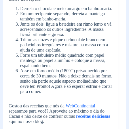
Derreta o chocolate meio amargo em banho-maria.
Em um recipiente separado, derreta a manteiga
também em banho-maria.
Junte os dois, ligue a batedeira em ritmo lento e vá
acrescentando os outros ingredientes. A massa
ficará brilhante e grossa.
Triture as nozes e pique o chocolate branco em
pedacinhos irregulares e misture na massa com a
ajuda de uma espátula.
Forre um tabuleiro médio quadrado com papel
manteiga ou papel alumínio e coloque a massa,
espalhando bem.
Asse em forno médio (180°C) pré-aquecido por
cerca de 30 minutos. Não a deixe demais no forno,
senão ela perde aquele aspecto molhadinho que
deve ter. Pronto! Agora é só esperar esfriar e cortar
para comer.
Gostou das receitas que nós da
WebContinental
separamos para você? Aproveite ao máximo o dia do
Cacau e não deixe de conferir outras
receitas deliciosas
aqui no nosso blog.