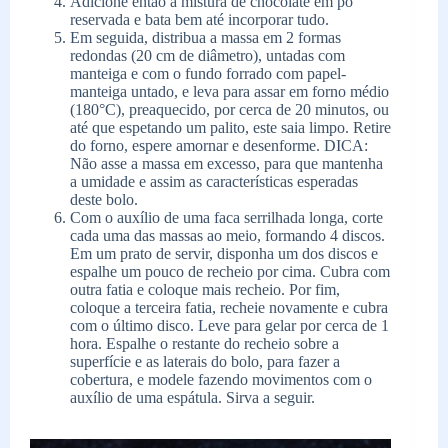
Adicione então a mistura de chocolate em pó
reservada e bata bem até incorporar tudo.
Em seguida, distribua a massa em 2 formas
redondas (20 cm de diâmetro), untadas com
manteiga e com o fundo forrado com papel-
manteiga untado, e leva para assar em forno médio
(180°C), preaquecido, por cerca de 20 minutos, ou
até que espetando um palito, este saia limpo. Retire
do forno, espere amornar e desenforme. DICA:
Não asse a massa em excesso, para que mantenha
a umidade e assim as características esperadas
deste bolo.
Com o auxílio de uma faca serrilhada longa, corte
cada uma das massas ao meio, formando 4 discos.
Em um prato de servir, disponha um dos discos e
espalhe um pouco de recheio por cima. Cubra com
outra fatia e coloque mais recheio. Por fim,
coloque a terceira fatia, recheie novamente e cubra
com o último disco. Leve para gelar por cerca de 1
hora. Espalhe o restante do recheio sobre a
superfície e as laterais do bolo, para fazer a
cobertura, e modele fazendo movimentos com o
auxílio de uma espátula. Sirva a seguir.