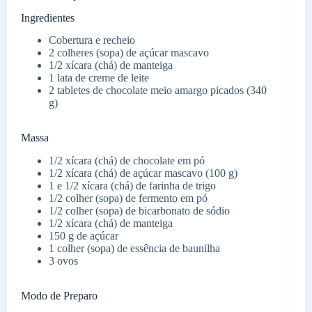
Ingredientes
Cobertura e recheio
2 colheres (sopa) de açúcar mascavo
1/2 xícara (chá) de manteiga
1 lata de creme de leite
2 tabletes de chocolate meio amargo picados (340
g)
Massa
1/2 xícara (chá) de chocolate em pó
1/2 xícara (chá) de açúcar mascavo (100 g)
1 e 1/2 xícara (chá) de farinha de trigo
1/2 colher (sopa) de fermento em pó
1/2 colher (sopa) de bicarbonato de sódio
1/2 xícara (chá) de manteiga
150 g de açúcar
1 colher (sopa) de essência de baunilha
3 ovos
Modo de Preparo