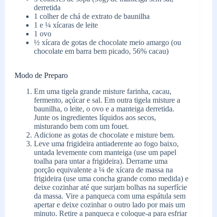
derretida
1 colher de chá de extrato de baunilha
1 e ¼ xícaras de leite
1 ovo
½ xícara de gotas de chocolate meio amargo (ou
chocolate em barra bem picado, 56% cacau)
Modo de Preparo
Em uma tigela grande misture farinha, cacau,
fermento, açúcar e sal. Em outra tigela misture a
baunilha, o leite, o ovo e a manteiga derretida.
Junte os ingredientes líquidos aos secos,
misturando bem com um fouet.
Adicione as gotas de chocolate e misture bem.
Leve uma frigideira antiaderente ao fogo baixo,
untada levemente com manteiga (use um papel
toalha para untar a frigideira). Derrame uma
porção equivalente a ¼ de xícara de massa na
frigideira (use uma concha grande como medida) e
deixe cozinhar até que surjam bolhas na superfície
da massa. Vire a panqueca com uma espátula sem
apertar e deixe cozinhar o outro lado por mais um
minuto. Retire a panqueca e coloque-a para esfriar