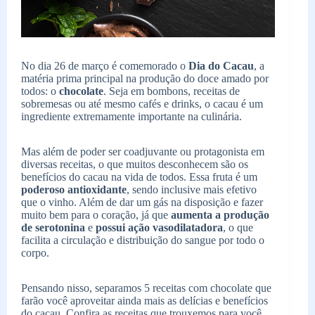
No dia 26 de março é comemorado o
Dia do Cacau
, a
matéria prima principal na produção do doce amado por
todos: o
chocolate
. Seja em bombons, receitas de
sobremesas ou até mesmo cafés e drinks, o cacau é um
ingrediente extremamente importante na culinária.
Mas além de poder ser coadjuvante ou protagonista em
diversas receitas, o que muitos desconhecem são os
benefícios do cacau na vida de todos. Essa fruta é um
poderoso antioxidante
, sendo inclusive mais efetivo
que o vinho. Além de dar um gás na disposição e fazer
muito bem para o coração, já que
aumenta a produção
de serotonina
e
possui ação vasodilatadora
, o que
facilita a circulação e distribuição do sangue por todo o
corpo.
Pensando nisso, separamos 5 receitas com chocolate que
farão você aproveitar ainda mais as delícias e benefícios
do cacau. Confira as receitas que trouxemos para você