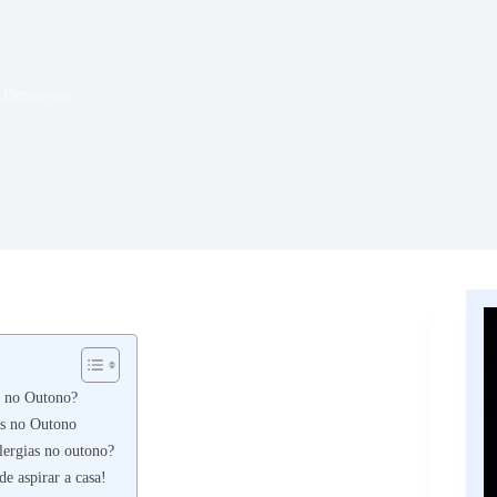
 Bem-estar
s no Outono?
ias no Outono
lergias no outono?
e aspirar a casa!