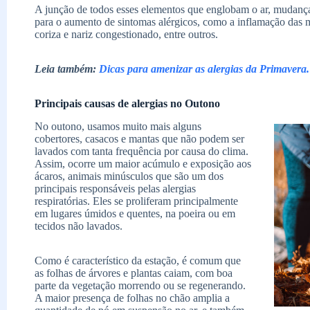
A junção de todos esses elementos que englobam o ar, mudanças
para o aumento de sintomas alérgicos, como a inflamação das mu
coriza e nariz congestionado, entre outros.
Leia também:
Dicas para amenizar as alergias da Primavera.
Principais causas de alergias no Outono
No outono, usamos muito mais alguns
cobertores, casacos e mantas que não podem ser
lavados com tanta frequência por causa do clima.
Assim, ocorre um maior acúmulo e exposição aos
ácaros, animais minúsculos que são um dos
principais responsáveis pelas alergias
respiratórias. Eles se proliferam principalmente
em lugares úmidos e quentes, na poeira ou em
tecidos não lavados.
Como é característico da estação, é comum que
as folhas de árvores e plantas caiam, com boa
parte da vegetação morrendo ou se regenerando.
A maior presença de folhas no chão amplia a