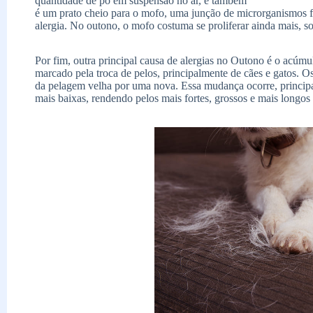
quantidade de pó em suspensão no ar, e também
é um prato cheio para o mofo, uma junção de microrganismos f
alergia. No outono, o mofo costuma se proliferar ainda mais, s
Por fim, outra principal causa de alergias no Outono é o acúmu
marcado pela troca de pelos, principalmente de cães e gatos. 
da pelagem velha por uma nova. Essa mudança ocorre, princip
mais baixas, rendendo pelos mais fortes, grossos e mais longos 