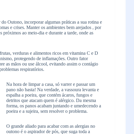
 do Outono, incorporar algumas práticas a sua rotina e
omas e crises. Manter os ambientes bem arejados , por
s próximos ao meio-dia e durante a tarde, onde as
utas, verduras e alimentos ricos em vitamina C e D
anismo, protegendo de inflamações. Outro fator
pre as mãos ou use álcool, evitando assim o contágio
roblemas respiratórios.
Na hora de limpar a casa, só varrer e passar um
pano não basta! Na verdade, a vassoura levanta e
espalha a poeira, que contém ácaros, fungos e
detritos que atacam quem é alérgico. Da mesma
forma, os panos acabam juntando e umedecendo a
poeira e a sujeira, sem resolver o problema.
O grande aliado para acabar com as alergias no
outono é o aspirador de pós, que suga toda a