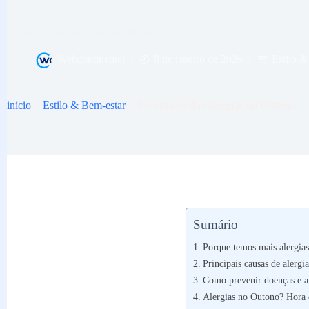
Previna-se das alergias no Outono
Webcontinental
8 de janeiro de 2026
Estilo &
início
>
Estilo & Bem-estar
>
Previna-se das alergias no Outono
Sumário
Porque temos mais alergia
Principais causas de alerg
Como prevenir doenças e a
Alergias no Outono? Hora d