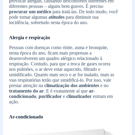
provocar alergias, causando desconfortos diferentes em
diferentes pessoas – alguns bem graves. É preciso
procurar um médico
para tratá-las. De todo modo, você
pode tomar algumas
atitudes
para diminuir sua
incidência, sobretudo nesta época do ano.
Alergia e respiração
Pessoas com doenças como rinite, asma e bronquite,
nesta época do ano, ficam mais propensas a
desenvolverem um quadro alérgico relacionado à
respiração. Contudo, para que a troca de gases ocorra
nos pulmões, o ar deve estar aquecido, filtrado e
umidificado. Quanto mais seco o ar for inalado, mais as
vias respiratórias terão que umidificá-lo. Por isso, vale
prestar atenção na
climatização dos ambientes
e no
tratamento do ar
. E é exatamente aí que
ar-
condicionado
,
purificador
e
climatizador
entram em
ação.
Ar-condicionado