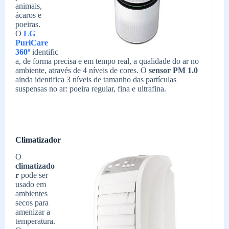
animais,
ácaros e
poeiras.
O
LG
PuriCare
360º
identific
a, de forma precisa e em tempo real, a qualidade do ar no
ambiente, através de 4 níveis de cores. O
sensor PM 1.0
ainda identifica 3 níveis de tamanho das partículas
suspensas no ar: poeira regular, fina e ultrafina.
Climatizador
O
climatizado
r
pode ser
usado em
ambientes
secos para
amenizar a
temperatura.