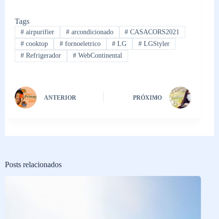
Tags
#
airpurifier
#
arcondicionado
#
CASACORS2021
#
cooktop
#
fornoeletrico
#
LG
#
LGStyler
#
Refrigerador
#
WebContinental
ANTERIOR
PRÓXIMO
Posts relacionados