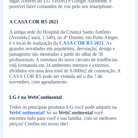
lugar. Através do LG THINQ e Google Assistente, é
possível fazer comandos de voz pelo seu smartphone.
A CASA COR RS 2021
A antiga sede do Hospital da Criança Santo Antônio
(Avenida Ceará, 1.549), no 4º Distrito, em Porto Alegre,
é o local de realização da
CASA COR RS 2021
. As
grandes novidades em arquitetura, decoração, design e
paisagismo são mostradas a partir do olhar de 50
profissionais. A estrutura do novo circuito de tendências
está formatada em 34 ambientes internos e externos.
divididos em uma área total de 6.000m2 de construção. A
CASA COR RS pode ser visitada até o dia 7 de
novembro, com agendamento.
LG é na WebContinental
Todos os principais produtos
LG
você pode adquirir na
WebContinental
! Só na
WebContinental
você
encontra tudo para você e sua família, com os melhores
preços! Confira em nosso site!