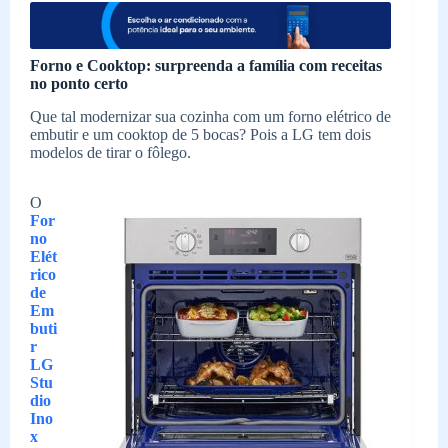
Forno e Cooktop: surpreenda a família com receitas
no ponto certo
Que tal modernizar sua cozinha com um forno elétrico de
embutir e um cooktop de 5 bocas? Pois a LG tem dois
modelos de tirar o fôlego.
O
For
no
Elét
rico
de
Em
buti
r
LG
Stu
dio
Ino
x