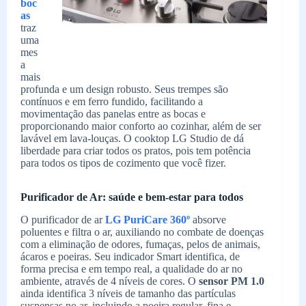
boc
as
traz
uma
mes
a
mais
profunda e um design robusto. Seus trempes são
contínuos e em ferro fundido, facilitando a
movimentação das panelas entre as bocas e
proporcionando maior conforto ao cozinhar, além de ser
lavável em lava-louças. O cooktop LG Studio de dá
liberdade para criar todos os pratos, pois tem potência
para todos os tipos de cozimento que você fizer.
Purificador de Ar: saúde e bem-estar para todos
O purificador de ar
LG PuriCare 360º
absorve
poluentes e filtra o ar, auxiliando no combate de doenças
com a eliminação de odores, fumaças, pelos de animais,
ácaros e poeiras. Seu indicador Smart identifica, de
forma precisa e em tempo real, a qualidade do ar no
ambiente, através de 4 níveis de cores. O
sensor PM 1.0
ainda identifica 3 níveis de tamanho das partículas
suspensas no ar, incluindo a poeira regular, fina e