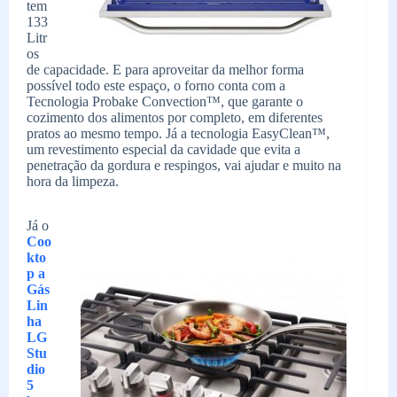
tem
133
Litr
os
de capacidade. E para aproveitar da melhor forma
possível todo este espaço, o forno conta com a
Tecnologia Probake Convection™, que garante o
cozimento dos alimentos por completo, em diferentes
pratos ao mesmo tempo. Já a tecnologia EasyClean™,
um revestimento especial da cavidade que evita a
penetração da gordura e respingos, vai ajudar e muito na
hora da limpeza.
Já o
Coo
kto
p a
Gás
Lin
ha
LG
Stu
dio
5