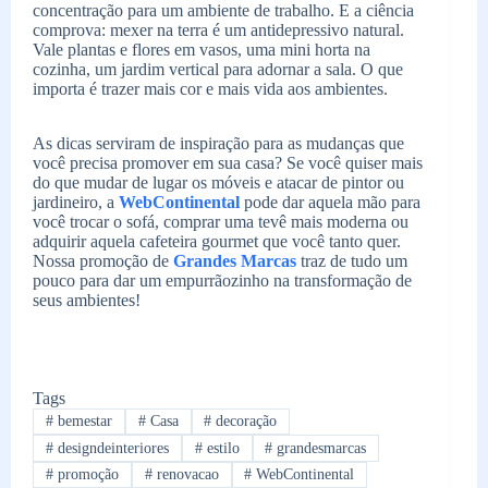
concentração para um ambiente de trabalho. E a ciência
comprova: mexer na terra é um antidepressivo natural.
Vale plantas e flores em vasos, uma mini horta na
cozinha, um jardim vertical para adornar a sala. O que
importa é trazer mais cor e mais vida aos ambientes.
As dicas serviram de inspiração para as mudanças que
você precisa promover em sua casa? Se você quiser mais
do que mudar de lugar os móveis e atacar de pintor ou
jardineiro, a
WebContinental
pode dar aquela mão para
você trocar o sofá, comprar uma tevê mais moderna ou
adquirir aquela cafeteira gourmet que você tanto quer.
Nossa promoção de
Grandes Marcas
traz de tudo um
pouco para dar um empurrãozinho na transformação de
seus ambientes!
Tags
#
bemestar
#
Casa
#
decoração
#
designdeinteriores
#
estilo
#
grandesmarcas
#
promoção
#
renovacao
#
WebContinental