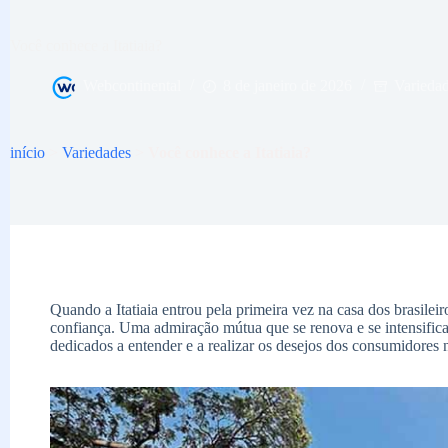
Você conhece a Itatiaia?
Webcontinental
8 de janeiro de 2026
Varieda
início
>
Variedades
>
Você conhece a Itatiaia?
Quando a Itatiaia entrou pela primeira vez na casa dos brasilei
confiança. Uma admiração mútua que se renova e se intensific
dedicados a entender e a realizar os desejos dos consumidores