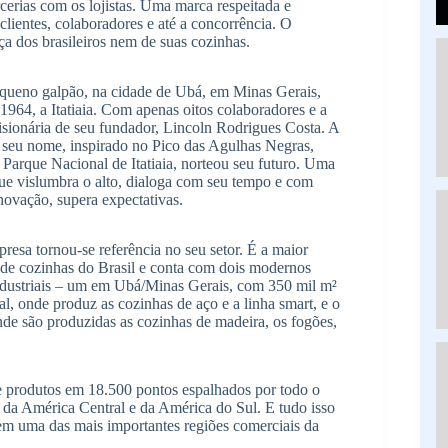
rcerias com os lojistas. Uma marca respeitada e
clientes, colaboradores e até a concorrência. O
a dos brasileiros nem de suas cozinhas.
ueno galpão, na cidade de Ubá, em Minas Gerais,
1964, a Itatiaia. Com apenas oitos colaboradores e a
isionária de seu fundador, Lincoln Rodrigues Costa. A
 seu nome, inspirado no Pico das Agulhas Negras,
 Parque Nacional de Itatiaia, norteou seu futuro. Uma
ue vislumbra o alto, dialoga com seu tempo e com
ovação, supera expectativas.
resa tornou-se referência no seu setor. É a maior
 de cozinhas do Brasil e conta com dois modernos
ndustriais – um em Ubá/Minas Gerais, com 350 mil m²
tal, onde produz as cozinhas de aço e a linha smart, e o
de são produzidas as cozinhas de madeira, os fogões,
e produtos em 18.500 pontos espalhados por todo o
, da América Central e da América do Sul. E tudo isso
 em uma das mais importantes regiões comerciais da