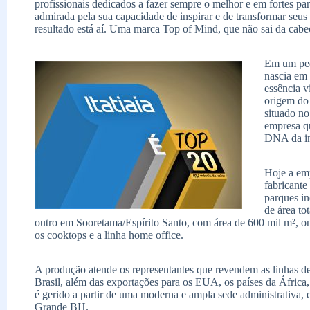
profissionais dedicados a fazer sempre o melhor e em fortes pa
admirada pela sua capacidade de inspirar e de transformar seus 
resultado está aí. Uma marca Top of Mind, que não sai da cabeç
Em um peq
nascia em 
essência v
origem do
situado no
empresa q
DNA da in
Hoje a emp
fabricante
parques i
de área to
outro em Sooretama/Espírito Santo, com área de 600 mil m², on
os cooktops e a linha home office.
A produção atende os representantes que revendem as linhas d
Brasil, além das exportações para os EUA, os países da África
é gerido a partir de uma moderna e ampla sede administrativa,
Grande BH.