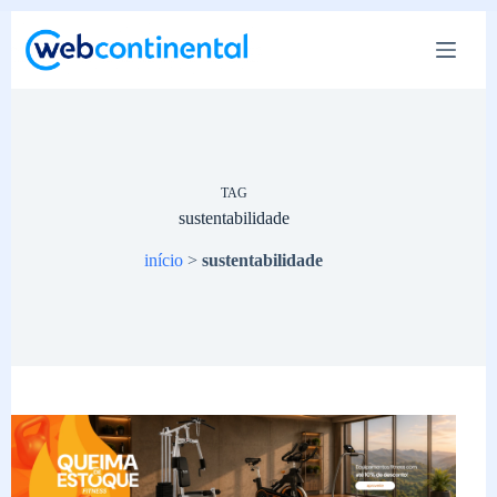
Pular
para
o
conteúdo
TAG
sustentabilidade
início
>
sustentabilidade