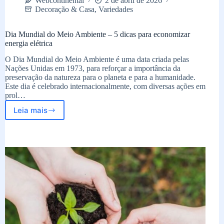
Webcontinental
2 de abril de 2026
Decoração & Casa
,
Variedades
Dia Mundial do Meio Ambiente – 5 dicas para economizar
energia elétrica
O Dia Mundial do Meio Ambiente é uma data criada pelas
Nações Unidas em 1973, para reforçar a importância da
preservação da natureza para o planeta e para a humanidade.
Este dia é celebrado internacionalmente, com diversas ações em
prol…
Leia mais
Dia
Mundial
do
Meio
Ambiente
–
5
dicas
para
economizar
energia
elétrica