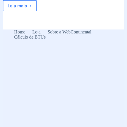
Leia mais
Dia
Mundial
da
Saúde
–
Home
Loja
Sobre a WebContinental
Confira
Cálculo de BTUs
dicas
de
exercícios
físicos
sustentáveis