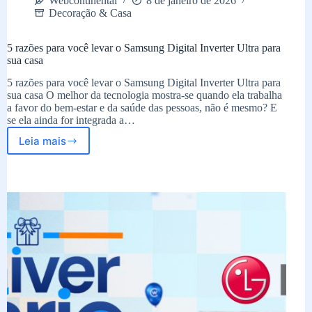
Webcontinental
8 de janeiro de 2026
Decoração & Casa
5 razões para você levar o Samsung Digital Inverter Ultra para
sua casa
5 razões para você levar o Samsung Digital Inverter Ultra para
sua casa O melhor da tecnologia mostra-se quando ela trabalha
a favor do bem-estar e da saúde das pessoas, não é mesmo? E
se ela ainda for integrada a…
Leia mais
5
razões
para
você
levar
o
Samsung
Digital
Inverter
Ultra
para
sua
casa