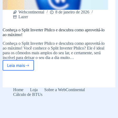
Webcontinental
8 de janeiro de 2026
Lazer
Conheça o Split Inverter Philco e descubra como aproveitá-lo
ao máximo!
Conheça o Split Inverter Philco e descubra como aproveitá-lo
ao máximo! Você conhece o Split Inverter Philco? Ele é ideal
para os cômodos mais amplos do seu lar, e certamente, será
incrível para deixar o seu dia a dia muito…
Leia mais
Conheça
o
Split
Inverter
Philco
Home
Loja
Sobre a WebContinental
e
Cálculo de BTUs
descubra
como
aproveitá-
lo
ao