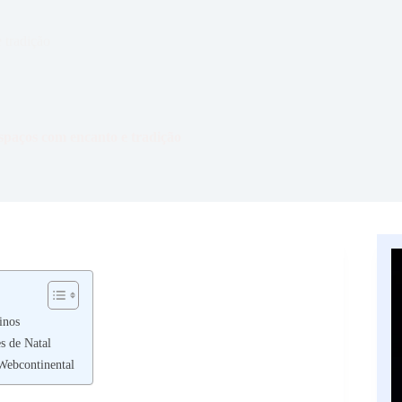
 tradição
spaços com encanto e tradição
inos
s de Natal
Webcontinental