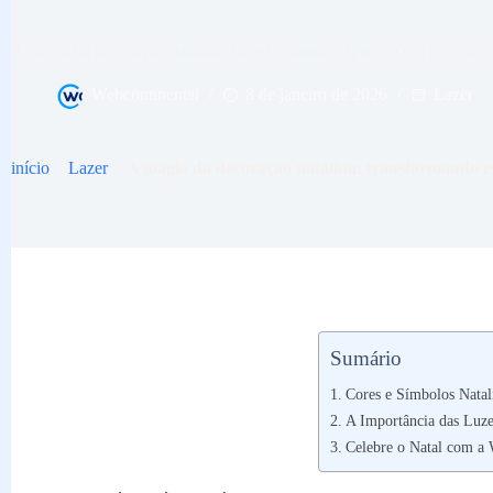
A magia da decoração natalina: transformando espaços com encanto e
Webcontinental
8 de janeiro de 2026
Lazer
início
>
Lazer
>
A magia da decoração natalina: transformando e
Sumário
Cores e Símbolos Natal
A Importância das Luze
Celebre o Natal com a 