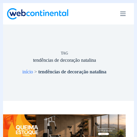
Pular
para
o
conteúdo
TAG
tendências de decoração natalina
início
>
tendências de decoração natalina