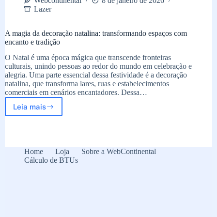
Webcontinental
8 de janeiro de 2026
Lazer
A magia da decoração natalina: transformando espaços com
encanto e tradição
O Natal é uma época mágica que transcende fronteiras
culturais, unindo pessoas ao redor do mundo em celebração e
alegria. Uma parte essencial dessa festividade é a decoração
natalina, que transforma lares, ruas e estabelecimentos
comerciais em cenários encantadores. Dessa…
Leia mais
A
magia
da
decoração
natalina:
Home
Loja
Sobre a WebContinental
transformando
Cálculo de BTUs
espaços
com
encanto
e
tradição