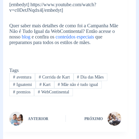
[embedyt] https://www.youtube.com/watch?
v=c0DetJNqdx4[/embedyt]
Quer saber mais detalhes de como foi a Campanha Mãe
Não é Tudo Igual da WebContinental? Então acesse o
nosso
blog
e confira os
conteúdos especiais
que
preparamos para todos os estilos de mães.
Tags
#
aventura
#
Corrida de Kart
#
Dia das Mães
#
Iguatemi
#
Kart
#
Mãe não é tudo igual
#
premios
#
WebContinental
ANTERIOR
PRÓXIMO