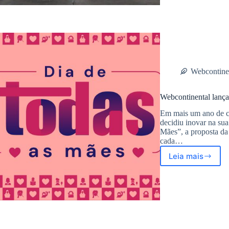
Filhos
para
um
Dia
de
Aventura
Webcontine
Webcontinental lanç
Em mais um ano de c
decidiu inovar na su
Mães”, a proposta da
cada…
Leia mais
Webcontin
lança
sua
campanha
de
Dia
das
Mães